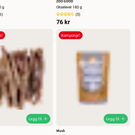
ZOO GOOD
 200 g
Okselever 180 g
6
)
(
5
)
76 kr
e!
Kampanje!
Legg til
Legg til
Mush