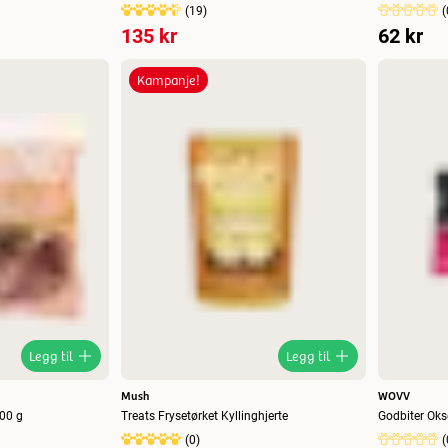
(
19
)
(
135 kr
62 kr
Kampanje!
Legg til
Legg til
Mush
WOVV
200 g
Treats Frysetørket Kyllinghjerte
Godbiter Oks
(
0
)
(