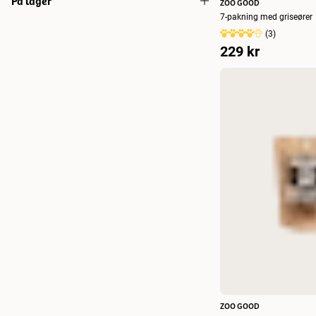
På lager
ZOO GOOD
29
29
70g
(
1
)
Hest
(
1
)
7-pakning med griseører
På lager
(
46
)
80 g
(
7
)
(
3
)
Kylling
(
3
)
229 kr
100 g
(
3
)
Lam
(
10
)
150 g
(
4
)
Nöt
(
6
)
180g
(
1
)
Tyrkia
(
1
)
40-65 g
(
1
)
Vilt
(
1
)
200 g
(
22
)
220 g
(
2
)
250 g
(
2
)
400 g
(
5
)
500 g
(
4
)
800 g
(
1
)
ZOO GOOD
1 st
(
1
)