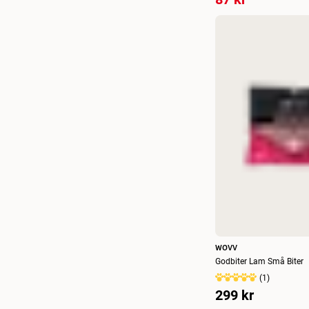
WOVV
Godbiter Lam Små Biter
(
1
)
299 kr