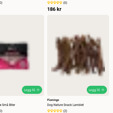
0
)
(
0
)
186 kr
Legg til
Legg til
Flamingo
e Små Biter
Dog Nature Snack Lamblet
0
)
(
2
)