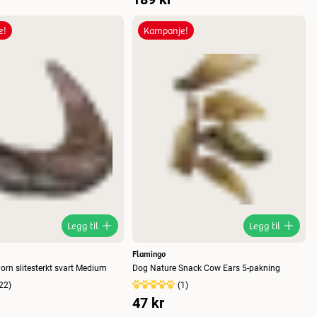
e!
Kampanje!
Legg til
Legg til
Flamingo
horn slitesterkt svart Medium
Dog Nature Snack Cow Ears 5-pakning
22
)
(
1
)
47 kr