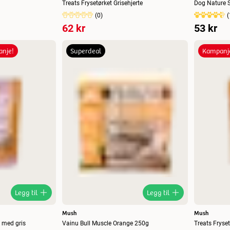
g
Treats Frysetørket Grisehjerte
Dog Nature S
(
0
)
(
62 kr
53 kr
nje!
Superdeal
Kampanj
Legg til
Legg til
Mush
Mush
t med gris
Vainu Bull Muscle Orange 250g
Treats Fryse