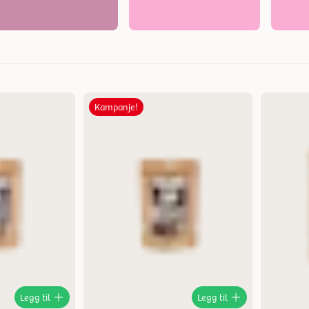
Kampanje!
Mest relevant
Nytt
Høyest pris
Lavest pris
Tilbud
Legg til
Legg til