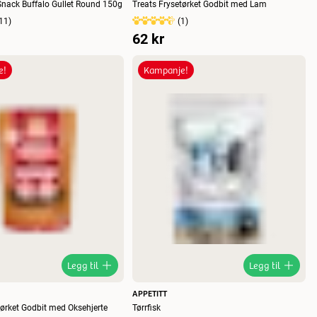
nack Buffalo Gullet Round 150g
Treats Frysetørket Godbit med Lam
11
)
(
1
)
62 kr
e!
Kampanje!
Legg til
Legg til
APPETITT
tørket Godbit med Oksehjerte
Tørrfisk