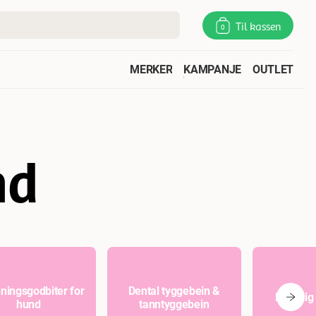
Til kassen
0
MERKER
KAMPANJE
OUTLET
nd
ningsgodbiter for
Dental tyggebein &
Naturlig
hund
tanntyggebein