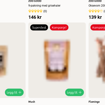
ZOO GOOD
ZOO GOOD
9-pakning med grisehaler
Oksevom
(
0
)
(
146 kr
139 kr
Superdeal
Kampanje!
Kampanj
Legg til
Legg til
Mush
Flamingo