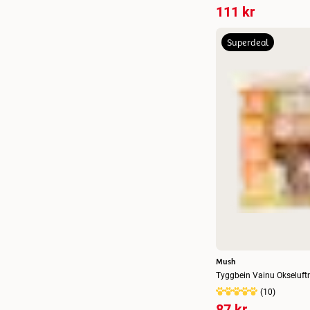
111 kr
Superdeal
Mush
Tyggbein Vainu Okseluft
(
10
)
87 kr