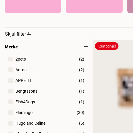
Skjul filter
Merke
Kampanje!
2pets
(
2
)
Antos
(
2
)
APPETITT
(
1
)
Bengtssons
(
1
)
Fish4Dogs
(
1
)
Flamingo
(
30
)
Hugo and Celine
(
6
)