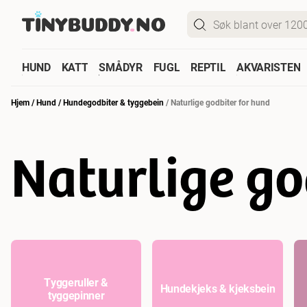
HUND
KATT
SMÅDYR
FUGL
REPTIL
AKVARISTEN
Hjem
/
Hund
/
Hundegodbiter & tyggebein
/
Naturlige godbiter for hund
Naturlige go
Tyggeruller &
Hundekjeks & kjeksbein
tyggepinner