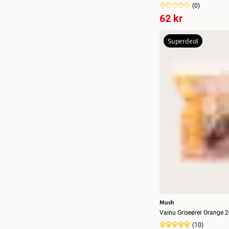
(
0
)
Large 15-18 cm
(
1
)
62 kr
Medium 12-14 cm
(
1
)
Superdeal
Mini
(
1
)
S, 2-pakning
(
1
)
20 cm
(
2
)
24 cm
(
1
)
28-30 cm
(
1
)
60 - 80 cm
(
1
)
Medium
(
2
)
Large
(
1
)
XL
(
2
)
Mush
Vainu Griseører Orange 
(
10
)