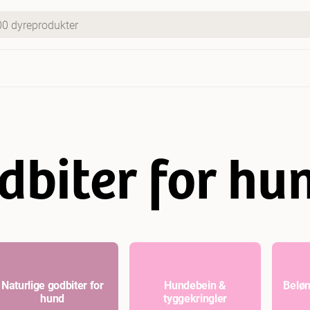
dbiter for hu
Naturlige godbiter for
Hundebein &
Beløn
hund
tyggekringler