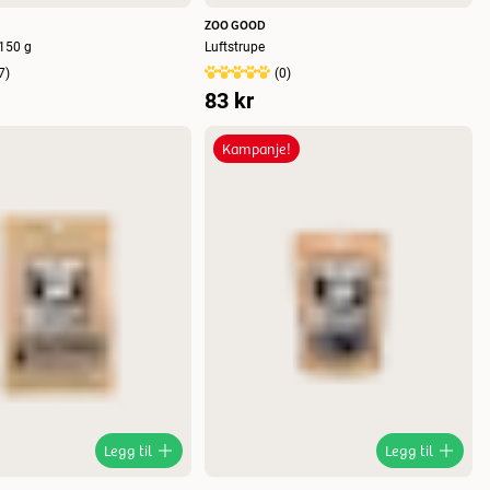
ZOO GOOD
 150 g
Luftstrupe
7
)
(
0
)
83 kr
Kampanje!
Legg til
Legg til