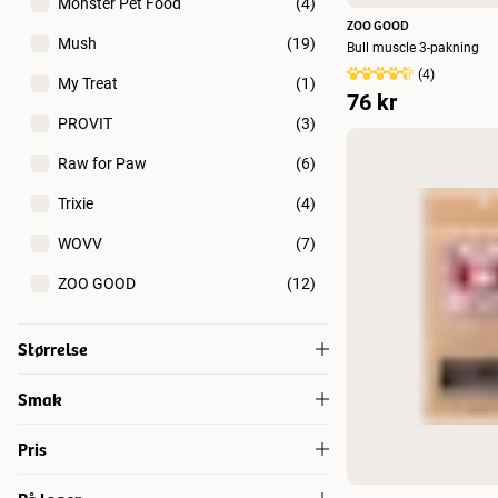
Monster Pet Food
(
4
)
ZOO GOOD
Mush
(
19
)
Bull muscle 3-pakning
(
4
)
My Treat
(
1
)
76 kr
PROVIT
(
3
)
Raw for Paw
(
6
)
Trixie
(
4
)
WOVV
(
7
)
ZOO GOOD
(
12
)
Størrelse
45 g
(
11
)
Smak
50 g
(
6
)
Elg
(
2
)
Pris
55 g
(
4
)
Gris
(
5
)