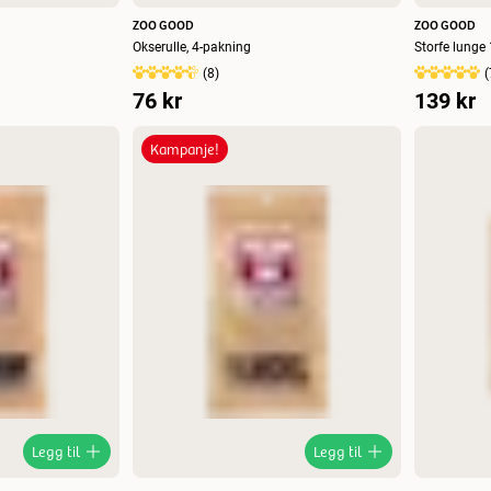
ZOO GOOD
ZOO GOOD
Okserulle, 4-pakning
Storfe lunge
(
8
)
(
76 kr
139 kr
Kampanje!
Legg til
Legg til