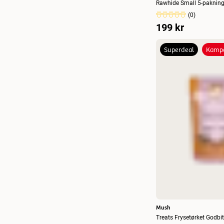
Rawhide Small 5-paknin
(
0
)
2-pakning
(
2
)
199 kr
3-pakning
(
2
)
Superdeal
Kampa
4-pakning
(
1
)
5 x 60-80 cm
(
1
)
5-pack
(
1
)
5-pakning
(
2
)
6 x 200 g
(
1
)
6 x 220 g
(
3
)
6 x 250 g
(
1
)
7-pakk
(
1
)
9-pakning
(
1
)
Mush
L, 1-pakning
(
1
)
Treats Frysetørket Godbi