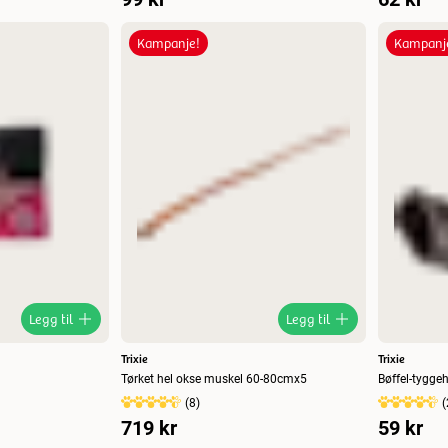
Kampanje!
Kampanj
Legg til
Legg til
Trixie
Trixie
Tørket hel okse muskel 60-80cmx5
Bøffel-tygge
(
8
)
(
719 kr
59 kr