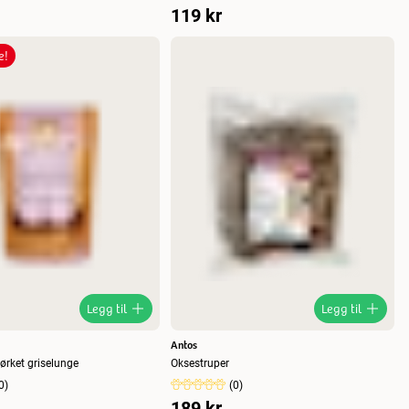
119 kr
e!
Legg til
Legg til
Antos
ørket griselunge
Oksestruper
0
)
(
0
)
189 kr