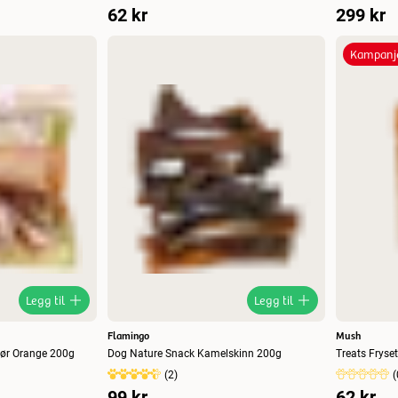
62 kr
299 kr
Kampanj
Legg til
Legg til
Flamingo
Mush
rør Orange 200g
Dog Nature Snack Kamelskinn 200g
Treats Fryset
(
2
)
(
99 kr
62 kr