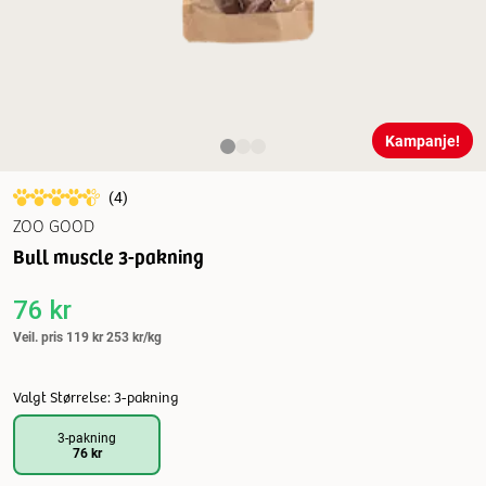
Kampanje!
(
4
)
ZOO GOOD
Bull muscle 3-pakning
76 kr
Veil. pris
119 kr
253 kr/kg
Valgt Størrelse: 3-pakning
3-pakning
76 kr