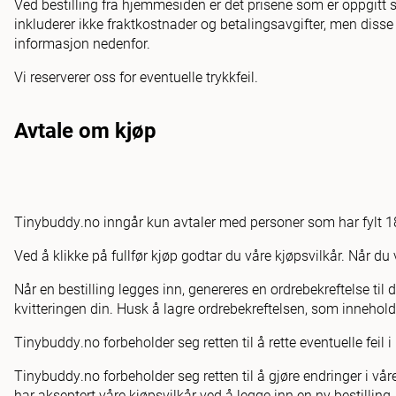
Ved bestilling fra hjemmesiden er det prisene som er oppgitt s
inkluderer ikke fraktkostnader og betalingsavgifter, men diss
informasjon nedenfor.
Vi reserverer oss for eventuelle trykkfeil.
Avtale om kjøp
Tinybuddy.no inngår kun avtaler med personer som har fylt 18
Ved å klikke på fullfør kjøp godtar du våre kjøpsvilkår. Når du 
Når en bestilling legges inn, genereres en ordrebekreftelse ti
kvitteringen din. Husk å lagre ordrebekreftelsen, som innehol
Tinybuddy.no forbeholder seg retten til å rette eventuelle feil 
Tinybuddy.no forbeholder seg retten til å gjøre endringer i våre
har akseptert våre kjøpsvilkår ved å legge inn en ny bestillin