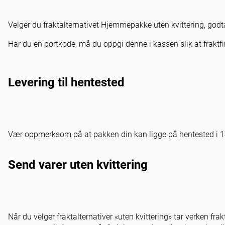
Velger du fraktalternativet Hjemmepakke uten kvittering, godtar
Har du en portkode, må du oppgi denne i kassen slik at fraktfi
Levering til hentested
Vær oppmerksom på at pakken din kan ligge på hentested i 14 da
Send varer uten kvittering
Når du velger fraktalternativer «uten kvittering» tar verken fra