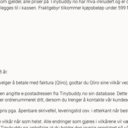
om gjelder, alle priser på Tinybuddy.no har mva inkludert og er 
e legges til i kassen. Fraktgebyr tilkommer kjøpsbeløp under 599 
 år.
velger å betale med faktura (Qliro), godtar du Qliro sine vilkår ved
l den angitte e-postadressen fra Tinybuddy.no sin database. Dett
der ordrenummeret ditt, dersom du trenger å kontakte vår kundese
i pris pga. åpenbare skrivefeil, leveringstid osv. i etterkant når b
 vilkår når som helst. Alle endringer som gjøres i vilkårene vil væ
g. Tinybuddy.no anbefaler at du holder deg jevnlig oppdatert på v