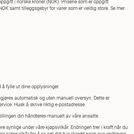
oppgitt i norske kroner (NOK). Prisene som er oppgitt
NOK samt tilleggsgebyr for varer som er veldig store. Se mer
 å fylle ut dine opplysninger.
e gjøres automatisk og uten manuell oversyn. Dette er
rvice. Husk å skrive riktig e-postadresse.
estillingen din håndteres manuelt av våre ansatte.
re synlige under våre kjøpsvilkår. Endringen trer i kraft når du
åre kjøpsvilkår for å se om det har skjedd noen nye endringer.