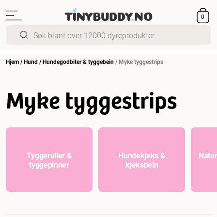
0
Hjem
/
Hund
/
Hundegodbiter & tyggebein
/
Myke tyggestrips
Myke tyggestrips
Tyggeruller &
Hundekjeks &
Natur
tyggepinner
kjeksbein