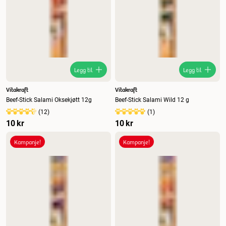
Legg til
Legg til
Vitakraft
Vitakraft
Beef-Stick Salami Oksekjøtt 12g
Beef-Stick Salami Wild 12 g
(
12
)
(
1
)
10 kr
10 kr
Kampanje!
Kampanje!