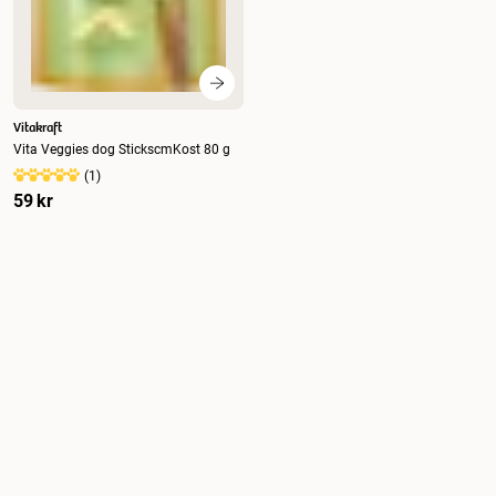
Vitakraft
Vita Veggies dog StickscmKost 80 g
(
1
)
59 kr