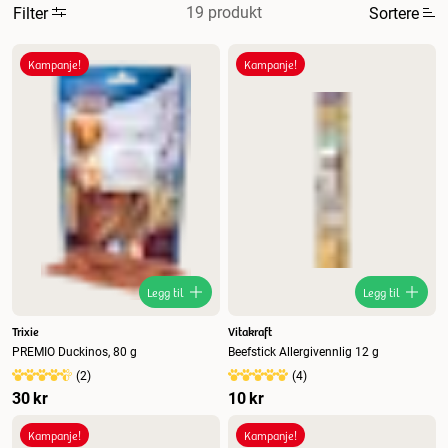
19 produkt
Filter
Sortere
Mest relevant
Kampanje!
Kampanje!
Nytt
Høyest pris
Lavest pris
Tilbud
Legg til
Legg til
Trixie
Vitakraft
PREMIO Duckinos, 80 g
Beefstick Allergivennlig 12 g
(
2
)
(
4
)
30 kr
10 kr
Kampanje!
Kampanje!