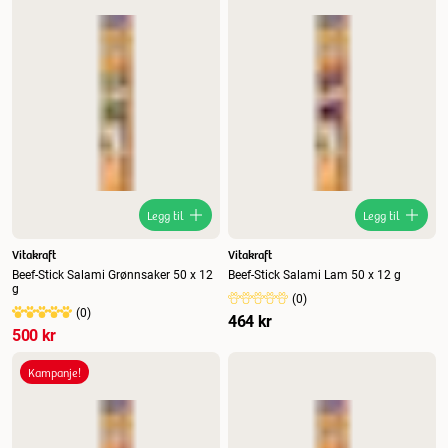
Legg til
Legg til
Vitakraft
Vitakraft
Beef-Stick Salami Grønnsaker 50 x 12
Beef-Stick Salami Lam 50 x 12 g
g
(
0
)
(
0
)
464 kr
500 kr
Kampanje!