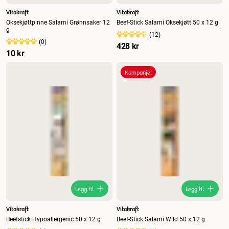
Vitakraft
Vitakraft
Oksekjøttpinne Salami Grønnsaker 12
Beef-Stick Salami Oksekjøtt 50 x 12 g
g
(
12
)
(
0
)
428 kr
10 kr
Kampanje!
Legg til
Legg til
Vitakraft
Vitakraft
Beefstick Hypoallergenic 50 x 12 g
Beef-Stick Salami Wild 50 x 12 g