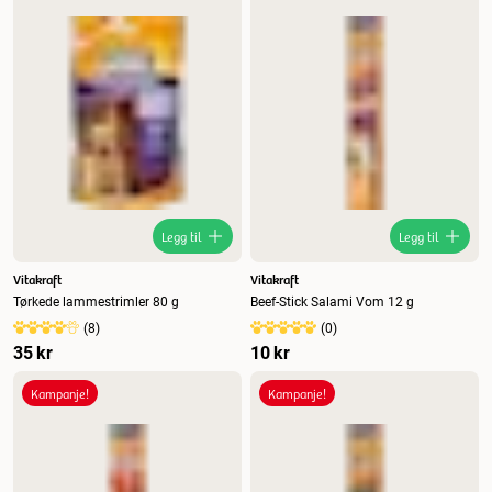
Legg til
Legg til
Vitakraft
Vitakraft
Tørkede lammestrimler 80 g
Beef-Stick Salami Vom 12 g
(
8
)
(
0
)
35 kr
10 kr
Kampanje!
Kampanje!