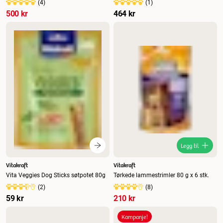
(
4
)
(
1
)
500 kr
464 kr
Legg til
Vitakraft
Vitakraft
Vita Veggies Dog Sticks søtpotet 80g
Tørkede lammestrimler 80 g x 6 stk.
(
2
)
(
8
)
59 kr
210 kr
Kampanje!