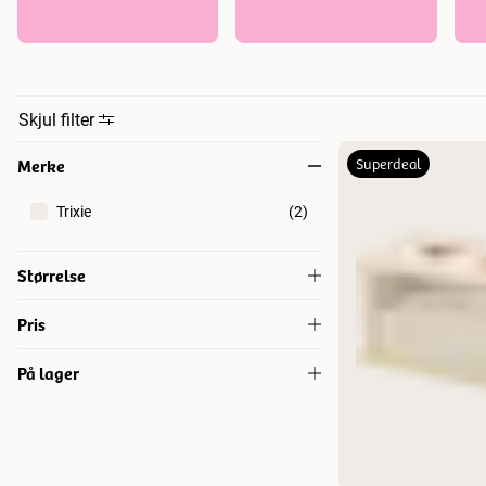
Skjul filter
Merke
Superdeal
Trixie
(
2
)
Størrelse
16 × 8 × 14 cm
(
1
)
Pris
20 x 12 x 12 cm
(
1
)
På lager
129
129
På lager
(
1
)