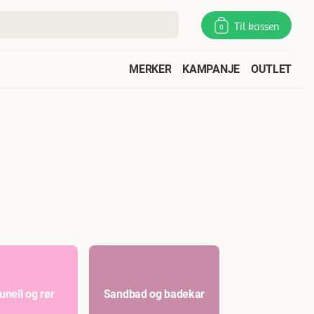
Til kassen
0
MERKER
KAMPANJE
OUTLET
unell og rør
Sandbad og badekar