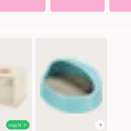
Mest relevant
Nytt
Høyest pris
Lavest pris
Tilbud
Legg til