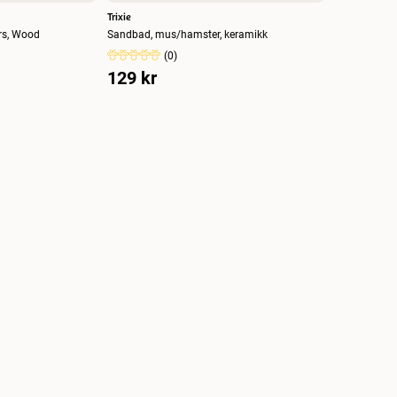
Trixie
rs, Wood
Sandbad, mus/hamster, keramikk
(
0
)
129 kr