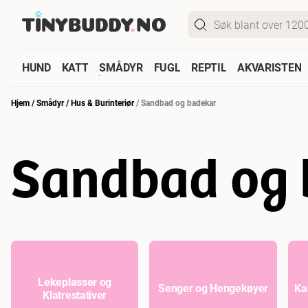
HUND
KATT
SMÅDYR
FUGL
REPTIL
AKVARISTEN
Hjem
/
Smådyr
/
Hus & Burinteriør
/
Sandbad og badekar
Sandbad og 
Lekeplasser og
Senger og Hengekøyer
Ka
Klatrestativer