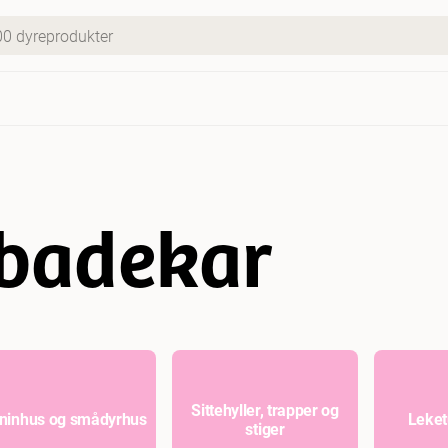
badekar
Sittehyller, trapper og
ninhus og smådyrhus
Leket
stiger