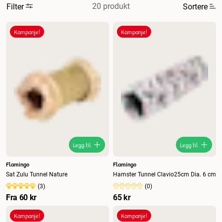
20 produkt
Filter
Sortere
Mest relevant
Kampanje!
Kampanje!
Nytt
Høyest pris
Lavest pris
Tilbud
Legg til
Legg til
Flamingo
Flamingo
Sat Zulu Tunnel Nature
Hamster Tunnel Clavio25cm Dia. 6 cm
(
3
)
(
0
)
Fra
60 kr
65 kr
Kampanje!
Kampanje!