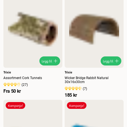
Legg til
Legg til
Trixie
Trixie
Assortment Cork Tunnels
Wicker Bridge Rabbit Natural
30x16x30cm
(
27
)
(
7
)
Fra
50 kr
185 kr
Kampanje!
Kampanje!