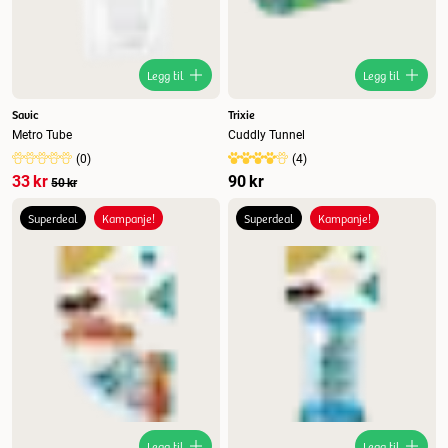
Legg til
Legg til
Savic
Trixie
Metro Tube
Cuddly Tunnel
(
0
)
(
4
)
33 kr
90 kr
50 kr
Superdeal
Kampanje!
Superdeal
Kampanje!
Legg til
Legg til