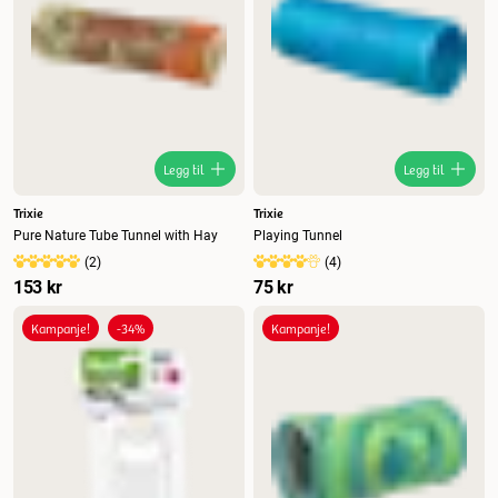
Legg til
Legg til
Trixie
Trixie
Pure Nature Tube Tunnel with Hay
Playing Tunnel
(
2
)
(
4
)
153 kr
75 kr
Kampanje!
-34%
Kampanje!