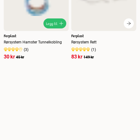
Legg til
Ferplast
Ferplast
Rørsystem Hamster Tunnelkobling
Rørsystem Rett
(
3
)
(
1
)
30 kr
83 kr
45 kr
149 kr