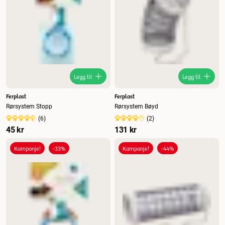
Legg til
Legg til
Ferplast
Ferplast
Rørsystem Stopp
Rørsystem Bøyd
(
6
)
(
2
)
45 kr
131 kr
Kampanje!
-33%
Kampanje!
-44%