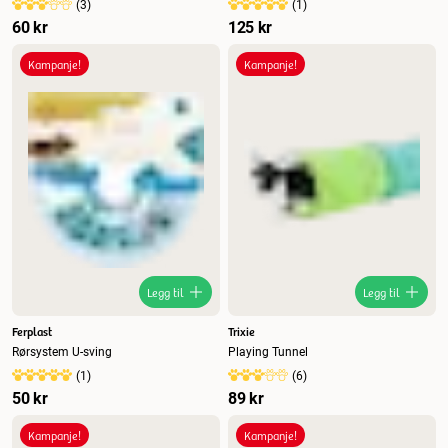
(
3
)
(
1
)
60 kr
125 kr
Kampanje!
Kampanje!
Legg til
Legg til
Ferplast
Trixie
Rørsystem U-sving
Playing Tunnel
(
1
)
(
6
)
50 kr
89 kr
Kampanje!
Kampanje!