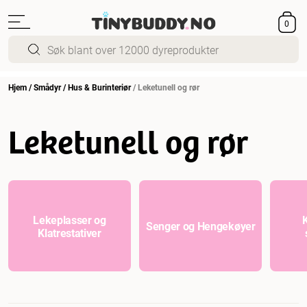
0
Hjem
/
Smådyr
/
Hus & Burinteriør
/
Leketunell og rør
Leketunell og rør
Lekeplasser og
Senger og Hengekøyer
Klatrestativer