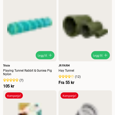
Legg til
Legg til
Trixie
JR FARM
Playing Tunnel Rabbit & Guniea Pig
Hay Tunnel
Nylon
(
12
)
(
7
)
Fra
55 kr
105 kr
Kampanje!
Kampanje!