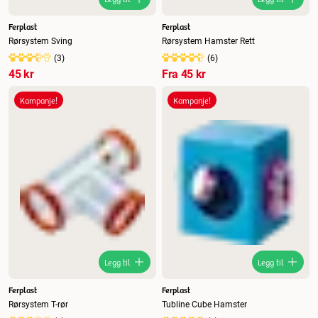
Ferplast
Ferplast
Rørsystem Sving
Rørsystem Hamster Rett
(
3
)
(
6
)
45 kr
Fra
45 kr
Kampanje!
Kampanje!
Legg til
Legg til
Ferplast
Ferplast
Rørsystem T-rør
Tubline Cube Hamster