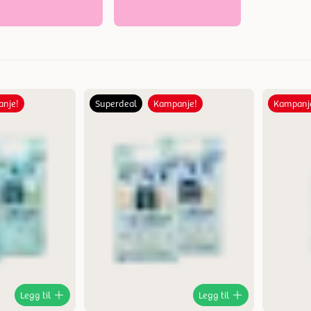
nje!
Superdeal
Kampanje!
Kampanj
Mest relevant
Nytt
Høyest pris
Lavest pris
Tilbud
Legg til
Legg til