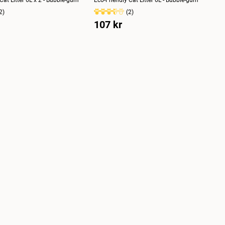
2
)
(
2
)
107 kr