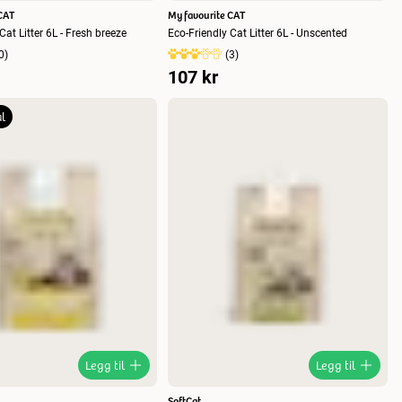
CAT
My favourite CAT
Cat Litter 6L - Fresh breeze
Eco-Friendly Cat Litter 6L - Unscented
0
)
(
3
)
107 kr
l
Legg til
Legg til
SoftCat