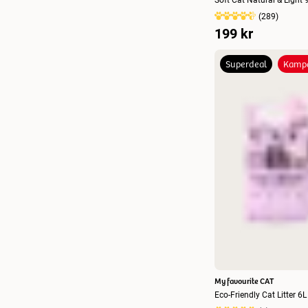
(
289
)
199 kr
Superdeal
Kampa
My favourite CAT
Eco-Friendly Cat Litter 6L