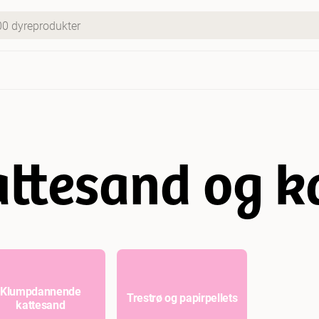
ttesand og k
Klumpdannende
Trestrø og papirpellets
kattesand