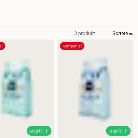
13 produkt
Sortere
e!
Kampanje!
Legg til
Legg til