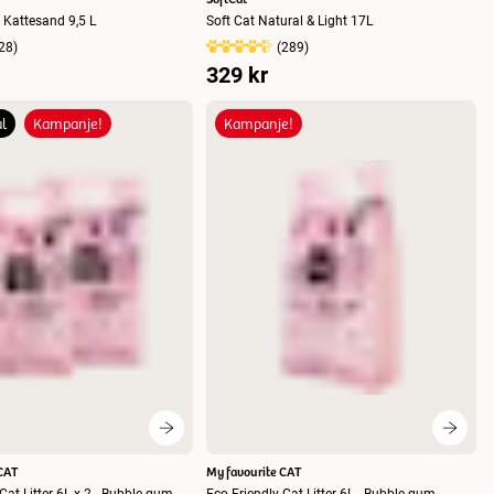
 Kattesand 9,5 L
Soft Cat Natural & Light 17L
28
)
(
289
)
329 kr
l
Kampanje!
Kampanje!
CAT
My favourite CAT
Eco-Friendly Cat Litter 6L x 2 - Bubble-gum
Eco-Friendly Cat Litter 6L - Bubble-gum