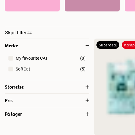
Skjul filter
Merke
Superdeal
Kampa
My favourite CAT
(
8
)
SoftCat
(
5
)
Størrelse
6 L
(
4
)
Pris
9,5 L
(
1
)
På lager
107
107
9.5L
(
1
)
På lager
(
9
)
10 l
(
1
)