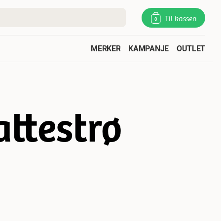
Til kassen
0
MERKER
KAMPANJE
OUTLET
attestrø