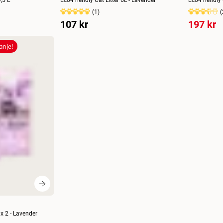
(
1
)
(
107 kr
197 kr
nje!
 x 2 - Lavender