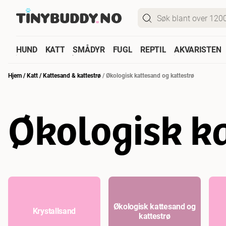
HUND
KATT
SMÅDYR
FUGL
REPTIL
AKVARISTEN
Hjem
/
Katt
/
Kattesand & kattestrø
/
Økologisk kattesand og kattestrø
Økologisk ka
Økologisk kattesand og
Krystallsand
kattestrø