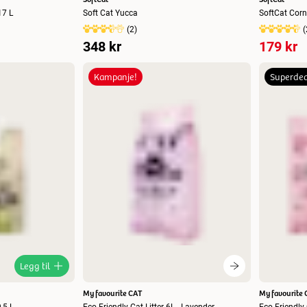
17 L
Soft Cat Yucca
SoftCat Corn
(
2
)
(
348 kr
179 kr
Kampanje!
Superdea
Legg til
My favourite CAT
My favourite 
,5 L
Eco-Friendly Cat Litter 6L - Lavender