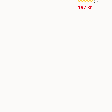
(
1
)
197 kr