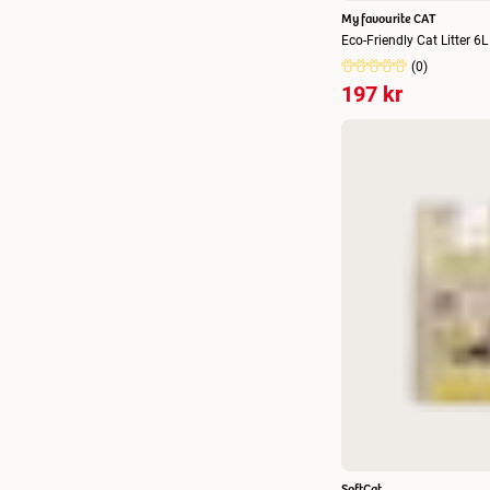
My favourite CAT
17 L
(
2
)
Eco-Friendly Cat Litter 6L
2 x 6 L
(
4
)
(
0
)
197 kr
SoftCat