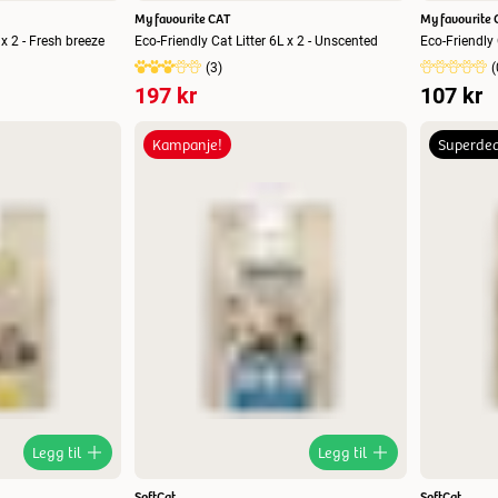
My favourite CAT
My favourite 
 x 2 - Fresh breeze
Eco-Friendly Cat Litter 6L x 2 - Unscented
Eco-Friendly 
(
3
)
(
197 kr
107 kr
Kampanje!
Superdea
Legg til
Legg til
SoftCat
SoftCat