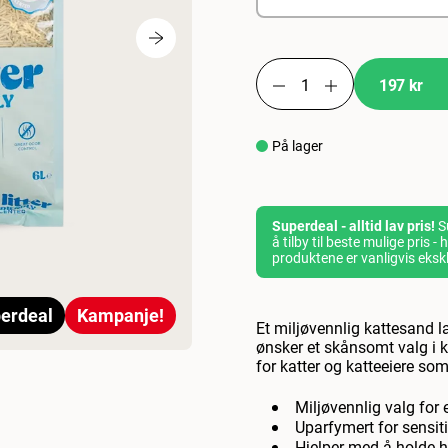
197 kr
På lager
Superdeal - alltid lav pris!
Su
å tilby til beste mulige pris 
produktene er vanligvis eksk
erdeal
Kampanje!
Et miljøvennlig kattesand l
ønsker et skånsomt valg i k
for katter og katteeiere so
Miljøvennlig valg for 
Uparfymert for sensit
Hjelper med å holde 