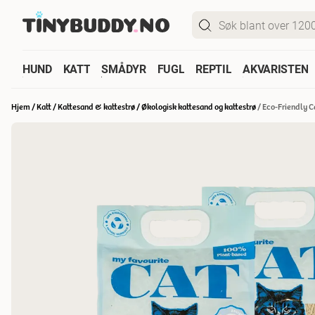
HUND
KATT
SMÅDYR
FUGL
REPTIL
AKVARISTEN
Hjem
/
Katt
/
Kattesand & kattestrø
/
Økologisk kattesand og kattestrø
/
Eco-Friendly Ca