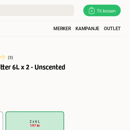
Til kassen
0
MERKER
KAMPANJE
OUTLET
(
3
)
tter 6L x 2 - Unscented
2 x 6 L
197 kr