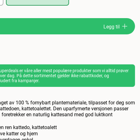
Legg til
perdeals er våre aller mest populære produkter som vi alltid prøver
- hver dag. På dette sortimentet gjelder ikke rabattkoder, og
ludert fra kampanjer.
aget av 100 % fornybart plantemateriale, tilpasset for deg som
attedoen, kattetoalettet. Den uparfymerte versjonen passer
m foretrekker en naturlig kattesand med god luktkont
en ren kattedo, kattetoalett
ive katter og hjem
hverdagen enkel