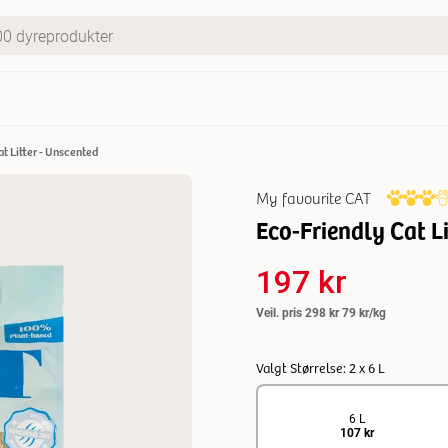
t Litter - Unscented
My favourite CAT
Eco-Friendly Cat Li
197 kr
Veil. pris
298 kr
79 kr/kg
Valgt Størrelse: 2 x 6 L
6 L
107 kr