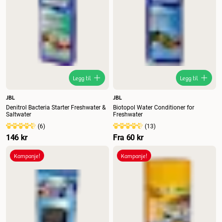
Legg til
Legg til
JBL
JBL
Denitrol Bacteria Starter Freshwater &
Biotopol Water Conditioner for
Saltwater
Freshwater
(
6
)
(
13
)
146 kr
Fra
60 kr
Kampanje!
Kampanje!