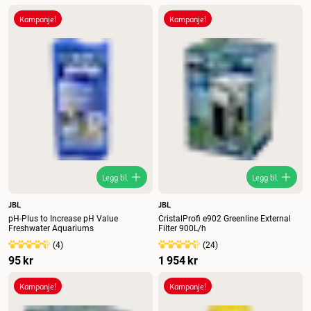
Kampanje!
Kampanje!
Legg til
Legg til
JBL
JBL
pH-Plus to Increase pH Value
CristalProfi e902 Greenline External
Freshwater Aquariums
Filter 900L/h
(
4
)
(
24
)
95 kr
1 954 kr
Kampanje!
Kampanje!