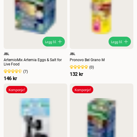
Legg til
Legg til
JBL
JBL
ArtemioMix Artemia Eggs & Salt for
Pronovo Bel Grano M
Live Food
(
0
)
(
7
)
132 kr
146 kr
Kampanje!
Kampanje!