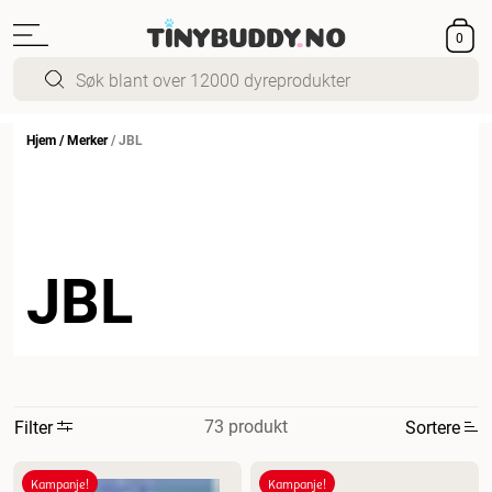
0
Hjem
/
Merker
/
JBL
JBL
73 produkt
Filter
Sortere
Mest relevant
Kampanje!
Kampanje!