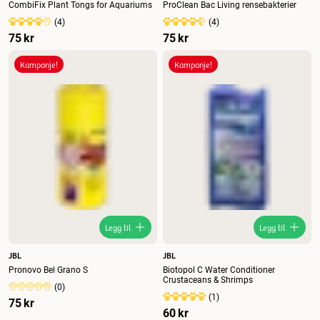
CombiFix Plant Tongs for Aquariums
ProClean Bac Living rensebakterier
(
4
)
(
4
)
75 kr
75 kr
Kampanje!
Kampanje!
Legg til
Legg til
JBL
JBL
Pronovo Bel Grano S
Biotopol C Water Conditioner
Crustaceans & Shrimps
(
0
)
(
1
)
75 kr
60 kr