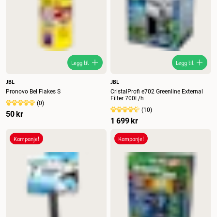
Legg til
Legg til
JBL
JBL
Pronovo Bel Flakes S
CristalProfi e702 Greenline External
Filter 700L/h
(
0
)
(
10
)
50 kr
1 699 kr
Kampanje!
Kampanje!