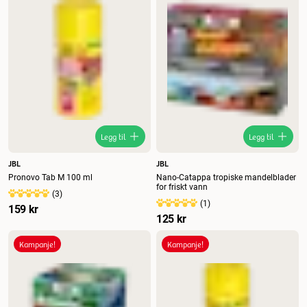
Legg til
Legg til
JBL
JBL
Pronovo Tab M 100 ml
Nano-Catappa tropiske mandelblader
for friskt vann
(
3
)
(
1
)
159 kr
125 kr
Kampanje!
Kampanje!