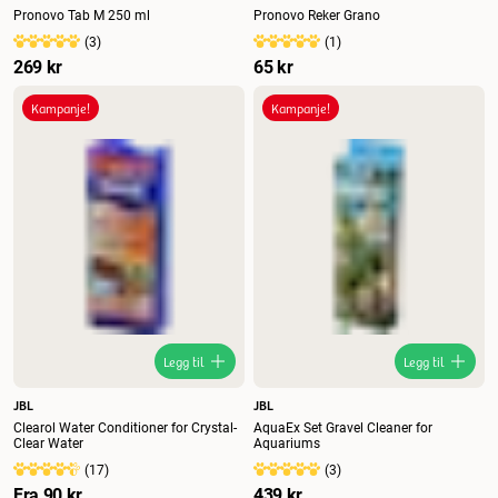
Pronovo Tab M 250 ml
Pronovo Reker Grano
(
3
)
(
1
)
269 kr
65 kr
Kampanje!
Kampanje!
Legg til
Legg til
JBL
JBL
Clearol Water Conditioner for Crystal-
AquaEx Set Gravel Cleaner for
Clear Water
Aquariums
(
17
)
(
3
)
Fra
90 kr
439 kr