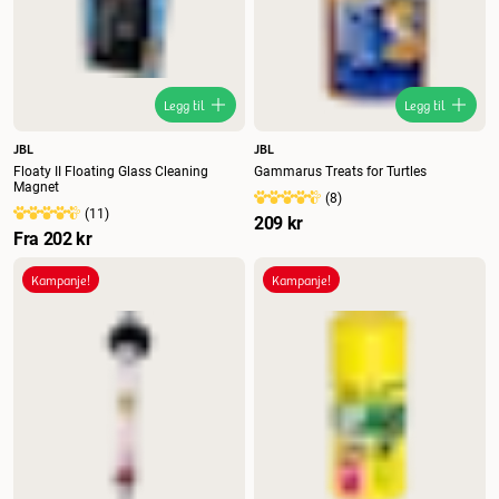
Legg til
Legg til
JBL
JBL
Floaty II Floating Glass Cleaning
Gammarus Treats for Turtles
Magnet
(
8
)
(
11
)
209 kr
Fra
202 kr
Kampanje!
Kampanje!