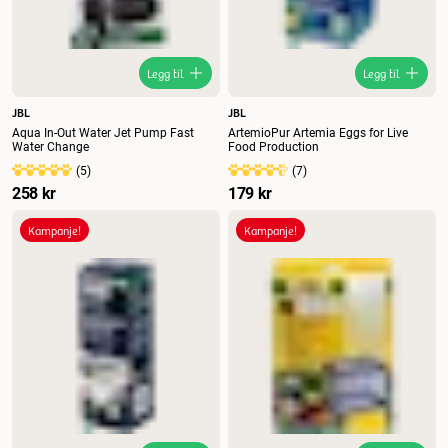
Legg til
Legg til
JBL
JBL
Aqua In-Out Water Jet Pump Fast
ArtemioPur Artemia Eggs for Live
Water Change
Food Production
(
5
)
(
7
)
258 kr
179 kr
Kampanje!
Kampanje!