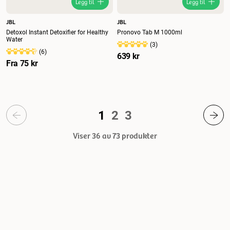
Legg til
Legg til
JBL
JBL
Detoxol Instant Detoxifier for Healthy
Pronovo Tab M 1000ml
Water
(
3
)
(
6
)
639 kr
Fra
75 kr
1
2
3
Viser 36 av 73
produkter