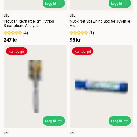
Legg til
Legg til
JBL
JBL
ProScan ReCharge Refill Strips
NBox Net Spawning Box for Juvenile
Smartphone Analysis
Fish
(
4
)
(
1
)
247 kr
95 kr
Kampanje!
Kampanje!
Legg til
Legg til
JBL
JBL