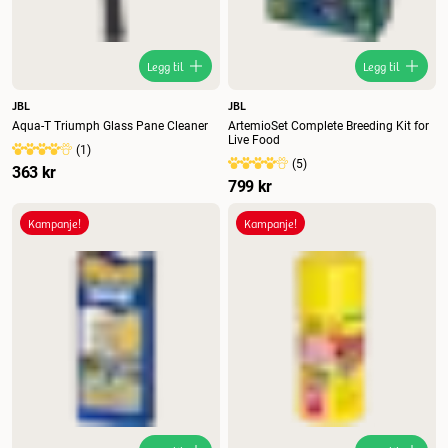
Legg til
Legg til
JBL
JBL
Aqua-T Triumph Glass Pane Cleaner
ArtemioSet Complete Breeding Kit for
Live Food
(
1
)
(
5
)
363 kr
799 kr
Kampanje!
Kampanje!