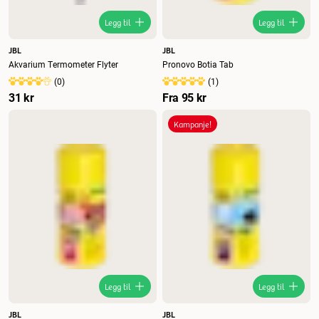
Legg til
Legg til
JBL
JBL
Akvarium Termometer Flyter
Pronovo Botia Tab
(
0
)
(
1
)
31 kr
Fra
95 kr
Kampanje!
Legg til
Legg til
JBL
JBL