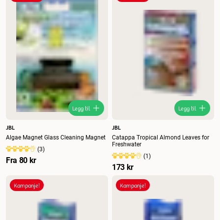
Nytt
Høyest pris
Lavest pris
Tilbud
Legg til
Legg til
JBL
JBL
Algae Magnet Glass Cleaning Magnet
Catappa Tropical Almond Leaves for
Freshwater
(
3
)
(
1
)
Fra
80 kr
173 kr
Kampanje!
Kampanje!