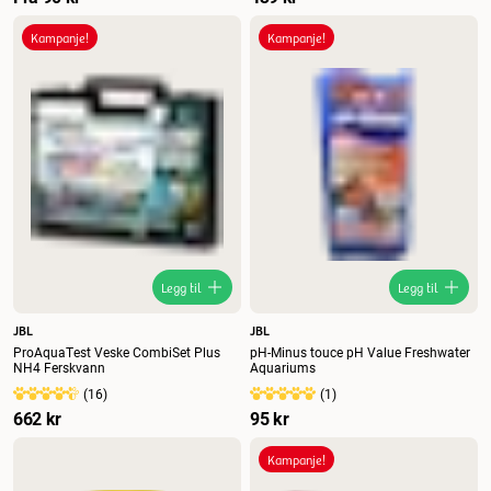
Kampanje!
Kampanje!
Legg til
Legg til
JBL
JBL
ProAquaTest Veske CombiSet Plus
pH-Minus touce pH Value Freshwater
NH4 Ferskvann
Aquariums
(
16
)
(
1
)
662 kr
95 kr
Kampanje!