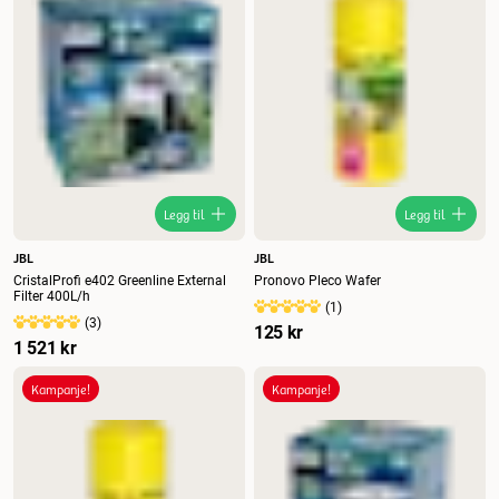
Legg til
Legg til
JBL
JBL
CristalProfi e402 Greenline External
Pronovo Pleco Wafer
Filter 400L/h
(
1
)
(
3
)
125 kr
1 521 kr
Kampanje!
Kampanje!