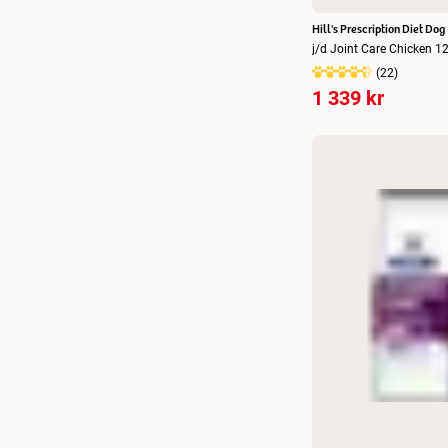
85 g
(
1
)
Hill's Prescription Diet Dog
j/d Joint Care Chicken 1
156 g
(
9
)
(
22
)
1 339 kr