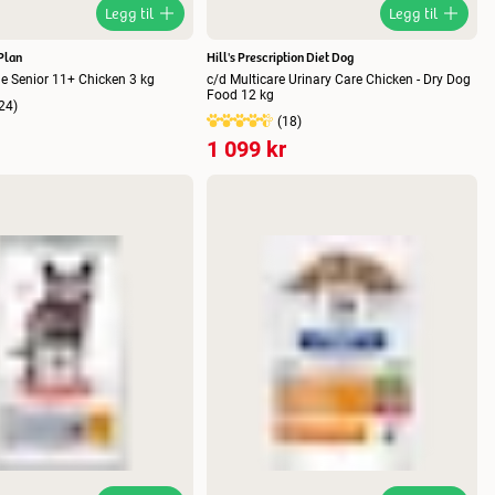
Legg til
Legg til
Plan
Hill's Prescription Diet Dog
ne Senior 11+ Chicken 3 kg
c/d Multicare Urinary Care Chicken - Dry Dog
Food 12 kg
24
)
(
18
)
1 099 kr