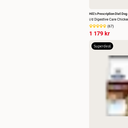
12 x 363 g
(
2
)
12 x 370 g
(
11
)
Hill's Prescription Diet Dog
i/d Digestive Care Chick
12 x 85 g
(
23
)
(
67
)
200 g x 12
(
6
)
1 179 kr
200 g x 24
(
1
)
Superdeal
24 x 156 g
(
8
)
24 x 82 g
(
6
)
24 x 85 g
(
1
)
354 g x 12
(
1
)
360 g x 12
(
2
)
48 x 85 g
(
6
)
85 g x 12 st
(
3
)
82 g
(
7
)