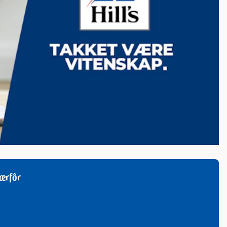
nærfôr