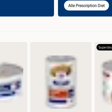
Alle Prescription Diet
Superdea
Mest relevant
Nytt
Høyest pris
Lavest pris
Tilbud