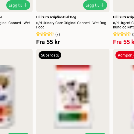
Legg til
Legg til
ne
Hill's Prescription Diet Dog
Hill's Prescri
iginal Canned - Wet
u/d Urinary Care Original Canned - Wet Dog
a/d Urgent Ca
Food
hund og katt
(
7
)
(
Fra
55 kr
Fra
55 k
Superdeal
Kampanj