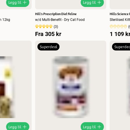
Legg til
Legg til
Hill's Prescription Diet Feline
Hills Science 
en 12kg
w/d Multi-Benefit - Dry Cat Food
Sterilised Ki
(
3
)
(
Fra
305 kr
1 109 k
Superdeal
Superdea
Legg til
Legg til