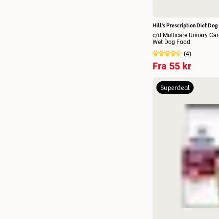
6 kg
(
18
)
Hill's Prescription Diet Dog
7 kg
(
20
)
c/d Multicare Urinary Ca
Wet Dog Food
8 kg
(
7
)
(
4
)
9 kg
(
1
)
Fra
55 kr
10 kg
(
18
)
Superdeal
12 kg
(
29
)
14 kg
(
21
)
14,5 kg
(
1
)
15 kg
(
3
)
16 kg
(
2
)
18 kg
(
2
)
12 x 354 g
(
4
)