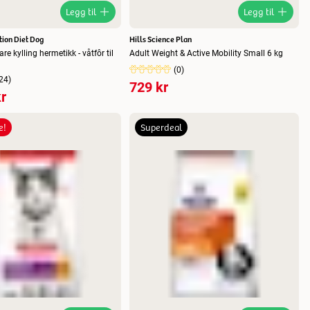
Legg til
Legg til
ption Diet Dog
Hills Science Plan
re kylling hermetikk - våtfôr til
Adult Weight & Active Mobility Small 6 kg
(
0
)
24
)
729 kr
r
e!
Superdeal