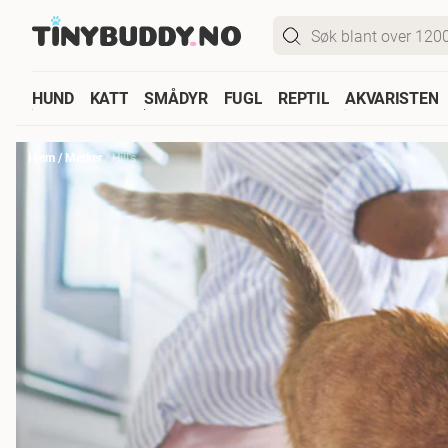
HUND
KATT
SMÅDYR
FUGL
REPTIL
AKVARISTEN
Hjem
/
Merker
/
Hill's