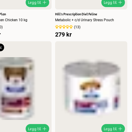
Legg til
Legg til
Plan
Hill's Prescription Diet Feline
tten Chicken 10 kg
Metabolic + c/d Urinary Stress Pouch
0
)
(
13
)
r
279 kr
l
Legg til
Legg til