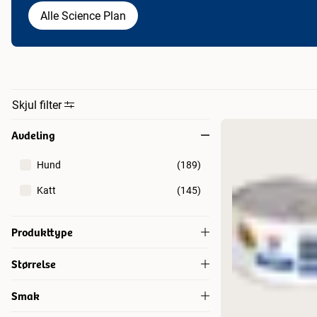
Alle Science Plan
Skjul filter
Avdeling
Hund
(
189
)
Katt
(
145
)
Produkttype
Belønningsgodbiter for hund
(
2
)
Størrelse
Tørrfôr for hund
(
72
)
200 g
(
10
)
Smak
Tørrfôr for katt
(
60
)
350 g
(
1
)