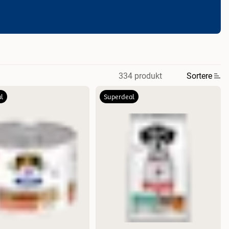
334 produkt
Sortere
l
Superdeal