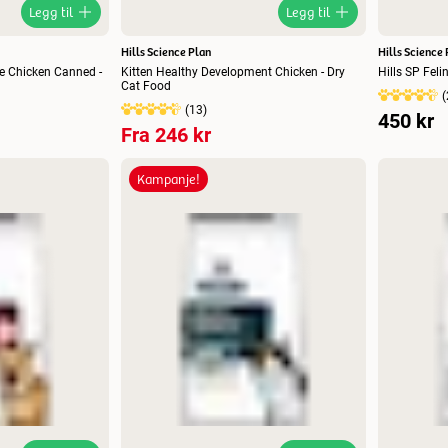
Legg til
Legg til
Hills Science Plan
Hills Science 
re Chicken Canned -
Kitten Healthy Development Chicken - Dry
Hills SP Feli
Cat Food
(
(
13
)
450 kr
Fra
246 kr
Kampanje!