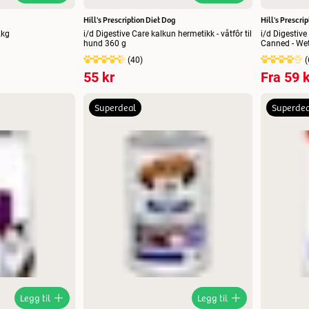
Hill's Prescription Diet Dog
Hill's Prescri
2kg
i/d Digestive Care kalkun hermetikk - våtfôr til
i/d Digestiv
hund 360 g
Canned - We
(
40
)
(
55 kr
Fra
59 k
Superdeal
Superdea
Legg til
Legg til