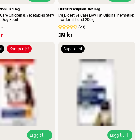
ption Diet Dog
Hill's Prescription Diet Dog
e Care Chicken & Vegetables Stew
i/d Digestive Care Low Fat Original hermetikk
t Dog Food
- våtfôr til hund 200 g
6
)
(
20
)
r
39 kr
l
Kampanje!
Superdeal
Legg til
Legg til