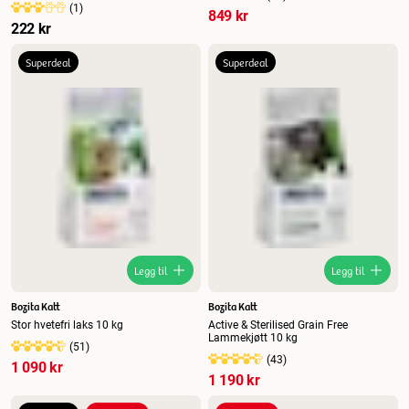
(
1
)
849 kr
222 kr
Superdeal
Superdeal
Legg til
Legg til
Bozita Katt
Bozita Katt
Stor hvetefri laks 10 kg
Active & Sterilised Grain Free
Lammekjøtt 10 kg
(
51
)
(
43
)
1 090 kr
1 190 kr