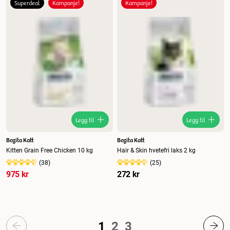
Superdeal
Kampanje!
Kampanje!
Legg til
Legg til
Bozita Katt
Bozita Katt
Kitten Grain Free Chicken 10 kg
Hair & Skin hvetefri laks 2 kg
(
38
)
(
25
)
975 kr
272 kr
1
2
3