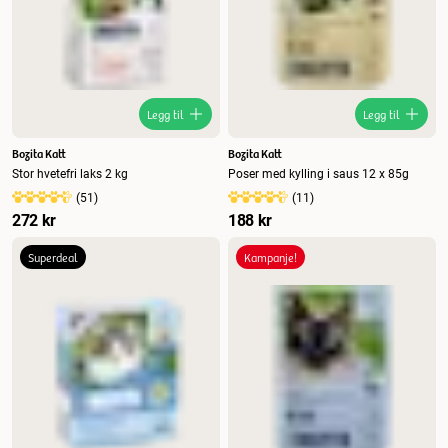
Legg til
Legg til
Bozita Katt
Bozita Katt
Stor hvetefri laks 2 kg
Poser med kylling i saus 12 x 85g
(
51
)
(
11
)
272 kr
188 kr
Superdeal
Kampanje!