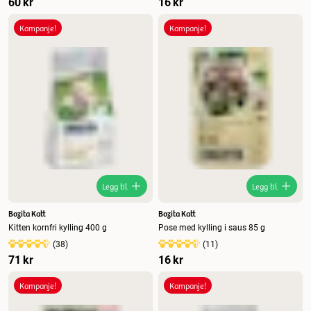
60 kr
16 kr
Kampanje!
Kampanje!
Legg til
Legg til
Bozita Katt
Bozita Katt
Kitten kornfri kylling 400 g
Pose med kylling i saus 85 g
(
38
)
(
11
)
71 kr
16 kr
Kampanje!
Kampanje!