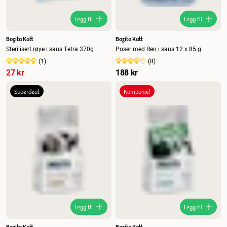
Legg til
Legg til
Bozita Katt
Bozita Katt
Sterilisert røye i saus Tetra 370g
Poser med Ren i saus 12 x 85 g
(
1
)
(
8
)
27 kr
188 kr
Superdeal
Kampanje!
Legg til
Legg til
Bozita Katt
Bozita Katt