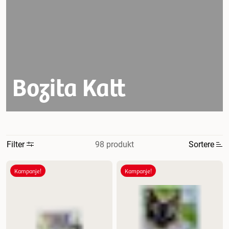
Bozita Katt
98 produkt
Filter
Sortere
Mest relevant
Kampanje!
Kampanje!
Nytt
Høyest pris
Lavest pris