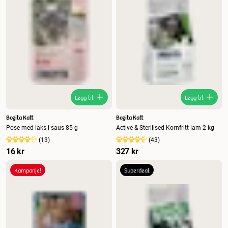
Legg til
Legg til
Bozita Katt
Bozita Katt
Pose med laks i saus 85 g
Active & Sterilised Kornfritt lam 2 kg
(
13
)
(
43
)
16 kr
327 kr
Kampanje!
Superdeal