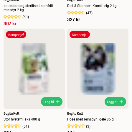
Innendørs og sterilisert kornfritt
Diet & Stomach Kornfri elg 2 kg
reinsdyr 2 kg
(
47
)
(
63
)
327 kr
307 kr
Kampanje!
Kampanje!
Legg til
Legg til
Bozita Katt
Bozita Katt
Stor hvetefri laks 400 g
Pose med reinsdyr i gelé 85 g
(
51
)
(
3
)