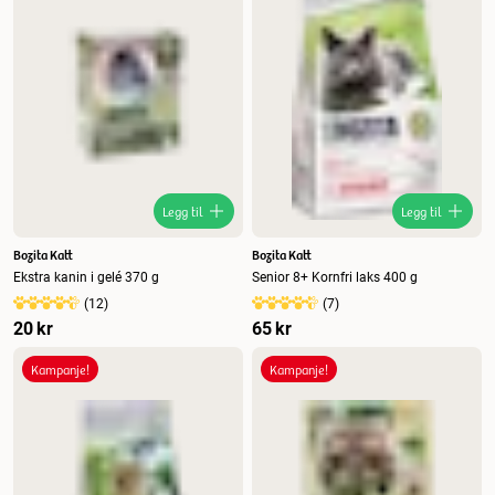
Legg til
Legg til
Bozita Katt
Bozita Katt
Ekstra kanin i gelé 370 g
Senior 8+ Kornfri laks 400 g
(
12
)
(
7
)
20 kr
65 kr
Kampanje!
Kampanje!