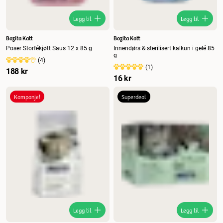
Legg til
Legg til
Bozita Katt
Bozita Katt
Poser Storfékjøtt Saus 12 x 85 g
Innendørs & sterilisert kalkun i gelé 85
g
(
4
)
(
1
)
188 kr
16 kr
Kampanje!
Superdeal
Legg til
Legg til