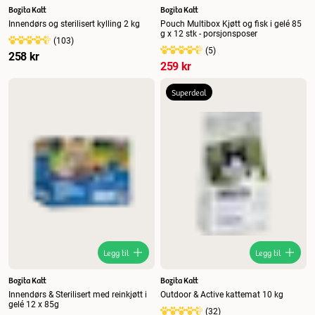
Bozita Katt
Bozita Katt
Innendørs og sterilisert kylling 2 kg
Pouch Multibox Kjøtt og fisk i gelé 85
g x 12 stk - porsjonsposer
(
103
)
(
5
)
258 kr
259 kr
Superdeal
Legg til
Legg til
Bozita Katt
Bozita Katt
Innendørs & Sterilisert med reinkjøtt i
Outdoor & Active kattemat 10 kg
gelé 12 x 85g
(
32
)