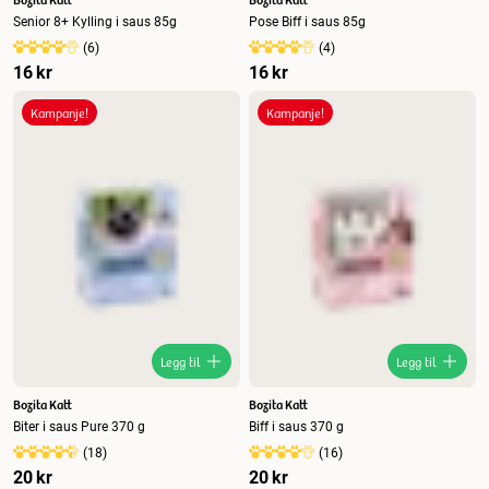
Senior 8+ Kylling i saus 85g
Pose Biff i saus 85g
(
6
)
(
4
)
16 kr
16 kr
Kampanje!
Kampanje!
Legg til
Legg til
Bozita Katt
Bozita Katt
Biter i saus Pure 370 g
Biff i saus 370 g
(
18
)
(
16
)
20 kr
20 kr