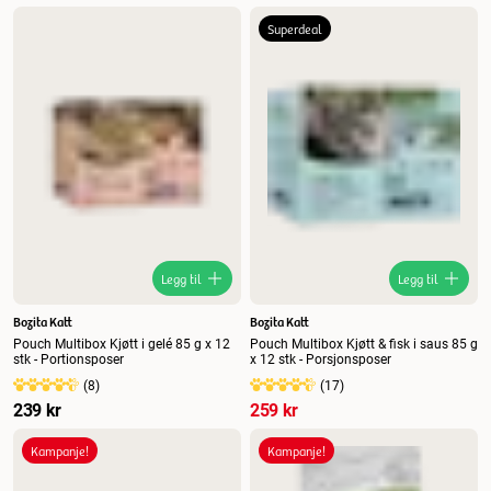
Superdeal
Legg til
Legg til
Bozita Katt
Bozita Katt
Pouch Multibox Kjøtt i gelé 85 g x 12
Pouch Multibox Kjøtt & fisk i saus 85 g
stk - Portionsposer
x 12 stk - Porsjonsposer
(
8
)
(
17
)
239 kr
259 kr
Kampanje!
Kampanje!