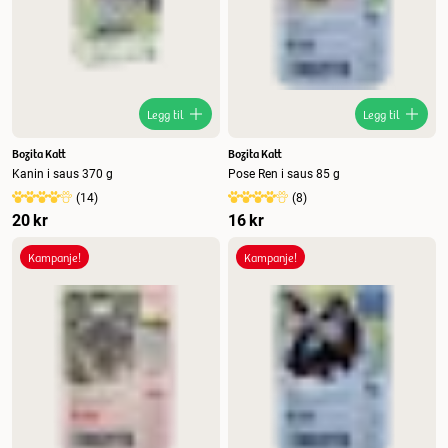
Tilbud
Legg til
Legg til
Bozita Katt
Bozita Katt
Kanin i saus 370 g
Pose Ren i saus 85 g
(
14
)
(
8
)
20 kr
16 kr
Kampanje!
Kampanje!