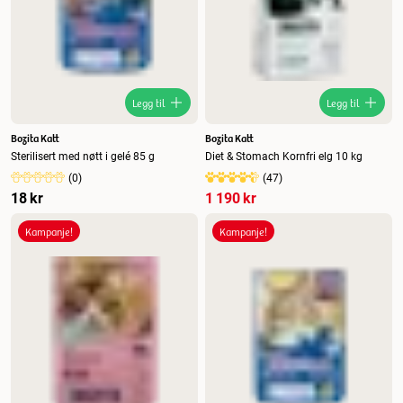
Legg til
Legg til
Bozita Katt
Bozita Katt
Sterilisert med nøtt i gelé 85 g
Diet & Stomach Kornfri elg 10 kg
(
0
)
(
47
)
18 kr
1 190 kr
Kampanje!
Kampanje!