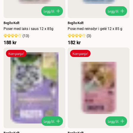
Legg til
Legg til
Bozita Katt
Bozita Katt
Poser med laks i saus 12 x 85g
Pose med reinsdyr i gelé 12 x 85 g
(
13
)
(
3
)
188 kr
182 kr
Kampanje!
Kampanje!
Legg til
Legg til
Bozita Katt
Bozita Katt