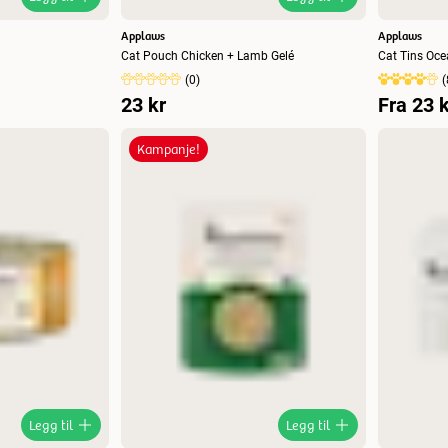
Applaws
Applaws
Cat Pouch Chicken + Lamb Gelé
Cat Tins Oce
(
0
)
(
23 kr
Fra
23 k
Kampanje!
Legg til
Legg til