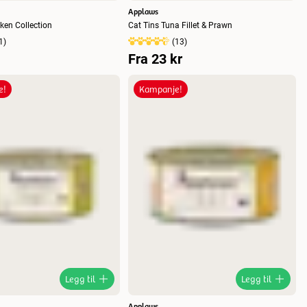
Applaws
cken Collection
Cat Tins Tuna Fillet & Prawn
1
)
(
13
)
Fra
23 kr
e!
Kampanje!
Legg til
Legg til
Applaws