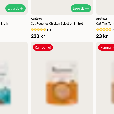
Legg til
Legg til
Applaws
Applaws
n Broth
Cat Pouches Chicken Selection in Broth
Cat Tins Tun
(
1
)
(
220 kr
23 kr
Kampanje!
Kampanj