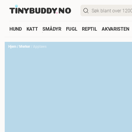
HUND
KATT
SMÅDYR
FUGL
REPTIL
AKVARISTEN
Hjem
/
Merker
/
Applaws