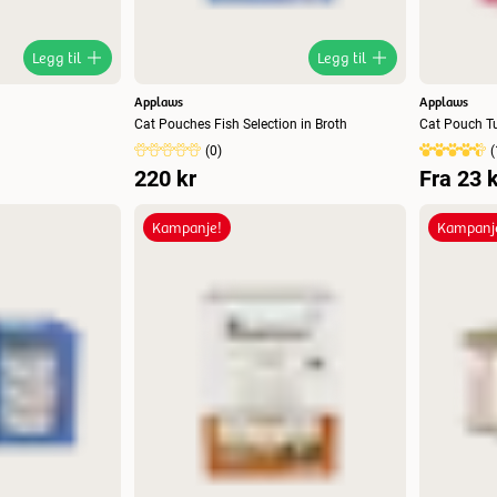
Legg til
Legg til
Applaws
Applaws
Cat Pouches Fish Selection in Broth
Cat Pouch Tu
(
0
)
(
220 kr
Fra
23 k
Kampanje!
Kampanj