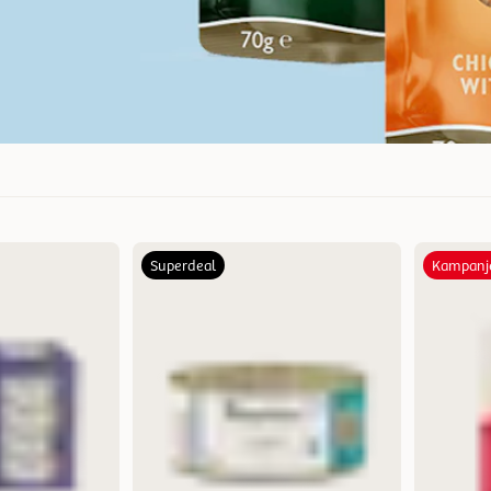
Superdeal
Kampanj
Mest relevant
Nytt
Høyest pris
Lavest pris
Tilbud