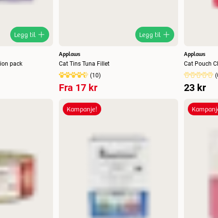
Legg til
Legg til
Applaws
Applaws
tion pack
Cat Tins Tuna Fillet
Cat Pouch Ch
(
10
)
(
Fra
17 kr
23 kr
Kampanje!
Kampanj