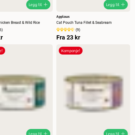
Legg til
Legg til
Applaws
icken Breast & Wild Rice
Cat Pouch Tuna Fillet & Seabream
6
)
(
9
)
r
Fra
23 kr
e!
Kampanje!
Legg til
Legg til