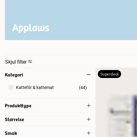
Applaws
Skjul filter
Kategori
Superdeal
Kattefôr & kattemat
(
44
)
Produkttype
Tørrfôr for katt
(
9
)
Størrelse
Våtfôr og våtmat
(
35
)
70 g
(
24
)
Smak