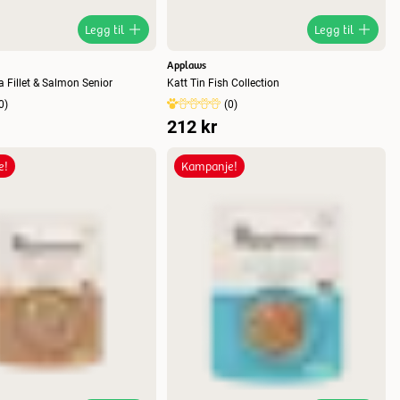
Legg til
Legg til
Applaws
a Fillet & Salmon Senior
Katt Tin Fish Collection
0
)
(
0
)
212 kr
e!
Kampanje!