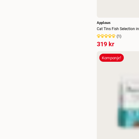
Applaws
Cat Tins Fish Selection i
(
1
)
319 kr
Kampanje!