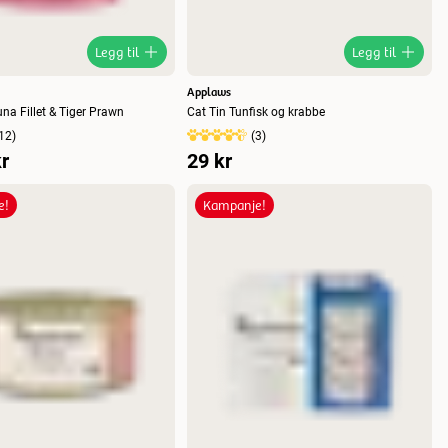
Legg til
Legg til
Applaws
na Fillet & Tiger Prawn
Cat Tin Tunfisk og krabbe
12
)
(
3
)
r
29 kr
e!
Kampanje!