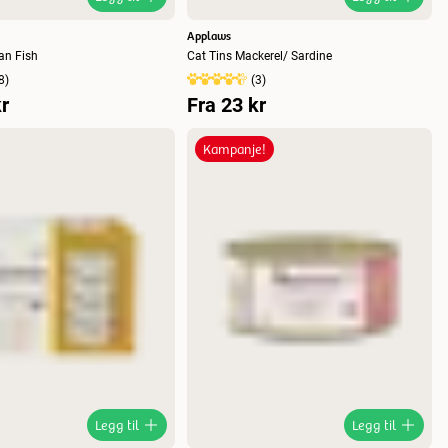
Applaws
an Fish
8
)
(
3
)
r
Fra
23 kr
Kampanje!
Legg til
Legg til