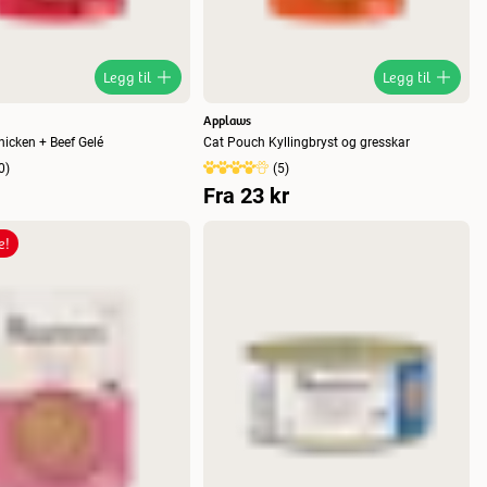
Legg til
Legg til
Applaws
icken + Beef Gelé
Cat Pouch Kyllingbryst og gresskar
0
)
(
5
)
Fra
23 kr
e!