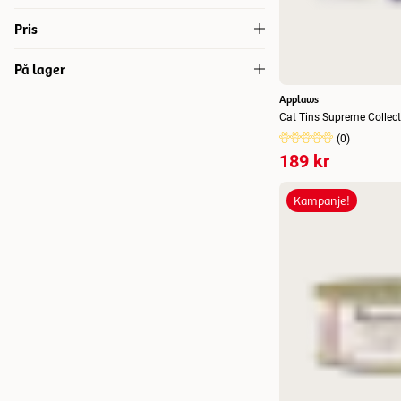
156 g
(
8
)
Fisk
(
4
)
Pris
12 x 70 g
(
3
)
Kylling
(
3
)
På lager
17
17
12x156 g
(
2
)
Tonfisk
(
3
)
Applaws
På lager
(
40
)
12x70 g
(
3
)
Cat Tins Supreme Collec
(
0
)
156 g x 24
(
7
)
189 kr
70 g x 12
(
6
)
Kampanje!
70 g x 24
(
10
)
1,8 kg
(
1
)
2 kg
(
6
)
6 kg
(
1
)
7,5 kg
(
6
)