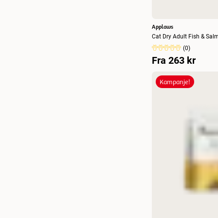
Applaws
Cat Dry Adult Fish & Sal
(
0
)
Fra
263 kr
Kampanje!