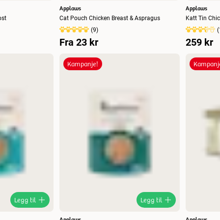
Applaws
Applaws
ost
Cat Pouch Chicken Breast & Aspragus
Katt Tin Chi
(
9
)
(
Fra
23 kr
259 kr
Kampanje!
Kampanj
Legg til
Legg til
Applaws
Applaws