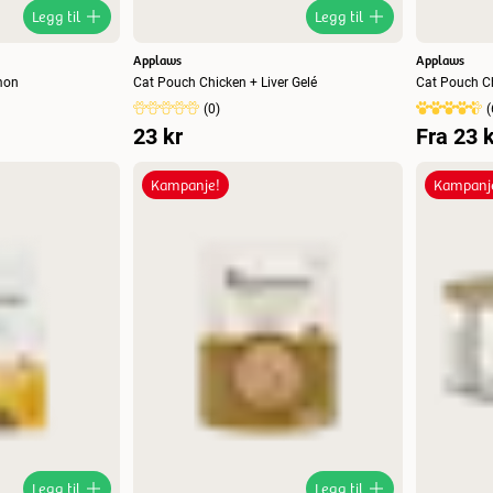
Legg til
Legg til
Applaws
Applaws
mon
Cat Pouch Chicken + Liver Gelé
Cat Pouch Ch
(
0
)
(
23 kr
Fra
23 k
Kampanje!
Kampanj
Legg til
Legg til