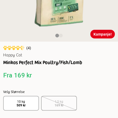
Kampanje!
(
4
)
Happy Cat
Minkas Perfect Mix Poultry/Fish/Lamb
Fra
169 kr
Velg Størrelse
10 kg
1,5 kg
509 kr
169 kr