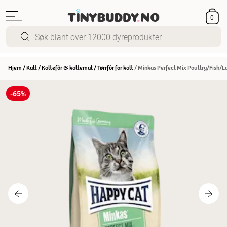
0
Hjem
/
Katt
/
Kattefôr & kattemat
/
Tørrfôr for katt
/
Minkas Perfect Mix Poultry/Fish/
-65%