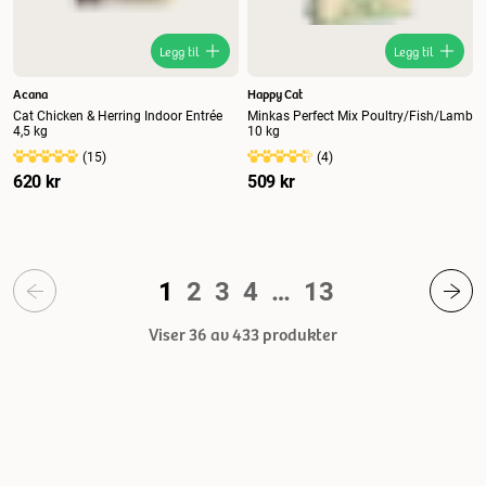
Legg til
Legg til
Acana
Happy Cat
Cat Chicken & Herring Indoor Entrée
Minkas Perfect Mix Poultry/Fish/Lamb
4,5 kg
10 kg
(
15
)
(
4
)
620 kr
509 kr
1
2
3
4
…
13
Viser 36 av 433
produkter