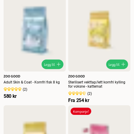
Legg til
Legg til
ZOO GOOD
ZOO GOOD
Adult Skin & Coat - Kornfri fisk 8 kg
Sterilisert vekttap/lett kornfri kylling
for voksne - kattemat
(
2
)
(
2
)
580 kr
Fra
254 kr
Kampanje!