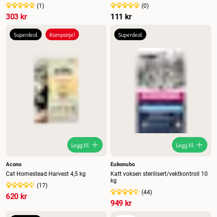
(
1
)
(
0
)
303 kr
111 kr
Superdeal
Kampanje!
Superdeal
Legg til
Legg til
Acana
Eukanuba
Cat Homestead Harvest 4,5 kg
Katt voksen sterilisert/vektkontroll 10
kg
(
17
)
(
44
)
620 kr
949 kr