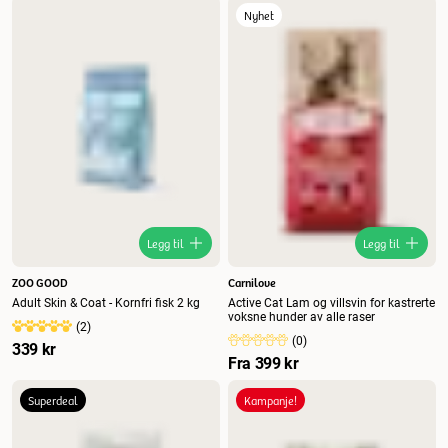
Nyhet
Legg til
Legg til
ZOO GOOD
Carnilove
Adult Skin & Coat - Kornfri fisk 2 kg
Active Cat Lam og villsvin for kastrerte
voksne hunder av alle raser
(
2
)
(
0
)
339 kr
Fra
399 kr
Superdeal
Kampanje!