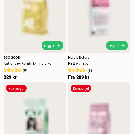
Legg til
Legg til
ZOO GOOD
Nordic Nature
Kattunge - Kornfri kylling 8 kg
Katt Athletic
(
0
)
(
1
)
829 kr
Fra
209 kr
Kampanje!
Kampanje!