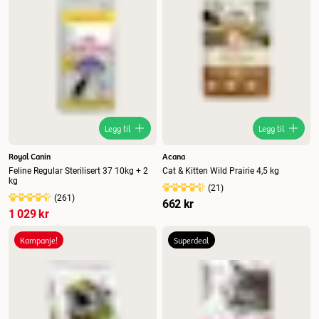
Legg til
Legg til
Royal Canin
Acana
Feline Regular Sterilisert 37 10kg + 2
Cat & Kitten Wild Prairie 4,5 kg
kg
(
21
)
(
261
)
662 kr
1 029 kr
Kampanje!
Superdeal