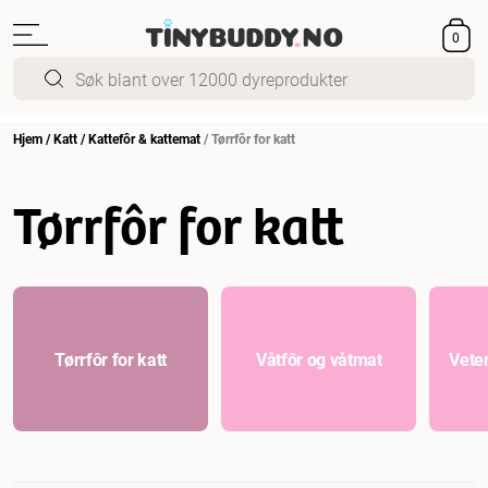
0
Hjem
/
Katt
/
Kattefôr & kattemat
/
Tørrfôr for katt
Tørrfôr for katt
Tørrfôr for katt
Våtfôr og våtmat
Veter