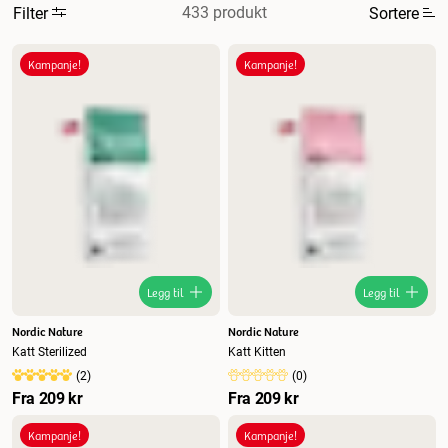
433 produkt
Filter
Sortere
Mest relevant
Kampanje!
Kampanje!
Nytt
Høyest pris
Lavest pris
Tilbud
Legg til
Legg til
Nordic Nature
Nordic Nature
Katt Sterilized
Katt Kitten
(
2
)
(
0
)
Fra
209 kr
Fra
209 kr
Kampanje!
Kampanje!