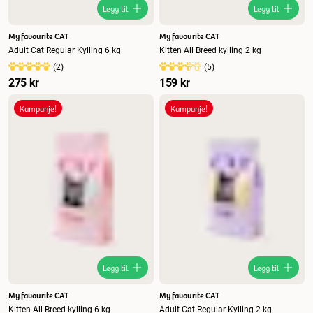
Legg til
Legg til
My favourite CAT
My favourite CAT
Adult Cat Regular Kylling 6 kg
Kitten All Breed kylling 2 kg
(
2
)
(
5
)
275 kr
159 kr
Kampanje!
Kampanje!
Legg til
Legg til
My favourite CAT
My favourite CAT
Kitten All Breed kylling 6 kg
Adult Cat Regular Kylling 2 kg