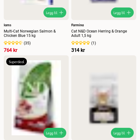
Legg til
Legg til
Iams
Farmina
Multi-Cat Norwegian Salmon &
Cat N&D Ocean Herring & Orange
Chicken Blue 15 kg
Adult 1,5 kg
(
35
)
(
1
)
764 kr
314 kr
Superdeal
Legg til
Legg til