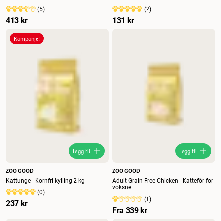
(
5
)
(
2
)
413 kr
131 kr
Kampanje!
Legg til
Legg til
ZOO GOOD
ZOO GOOD
Kattunge - Kornfri kylling 2 kg
Adult Grain Free Chicken - Kattefôr for
voksne
(
0
)
(
1
)
237 kr
Fra
339 kr