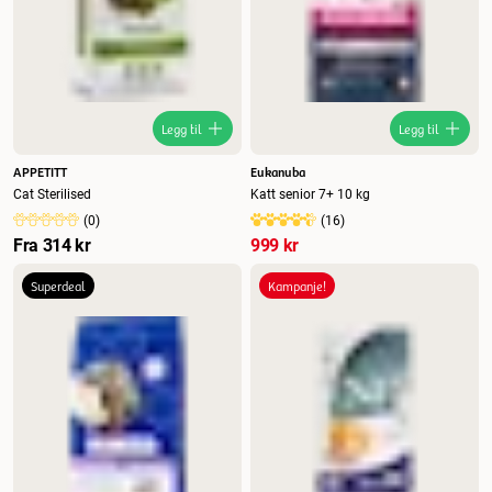
Legg til
Legg til
APPETITT
Eukanuba
Cat Sterilised
Katt senior 7+ 10 kg
(
0
)
(
16
)
Fra
314 kr
999 kr
Superdeal
Kampanje!