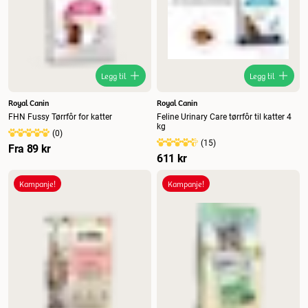
Legg til
Legg til
Royal Canin
Royal Canin
FHN Fussy Tørrfôr for katter
Feline Urinary Care tørrfôr til katter 4
kg
(
0
)
(
15
)
Fra
89 kr
611 kr
Kampanje!
Kampanje!