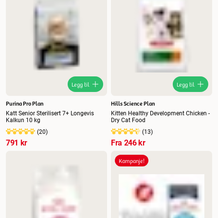
Legg til
Legg til
Purina Pro Plan
Hills Science Plan
Katt Senior Sterilisert 7+ Longevis
Kitten Healthy Development Chicken -
Kalkun 10 kg
Dry Cat Food
(
20
)
(
13
)
791 kr
Fra
246 kr
Kampanje!