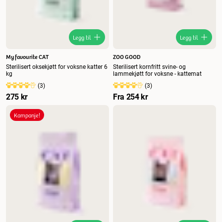
Legg til
Legg til
My favourite CAT
ZOO GOOD
Sterilisert oksekjøtt for voksne katter 6
Sterilisert kornfritt svine- og
kg
lammekjøtt for voksne - kattemat
(
3
)
(
3
)
275 kr
Fra
254 kr
Kampanje!