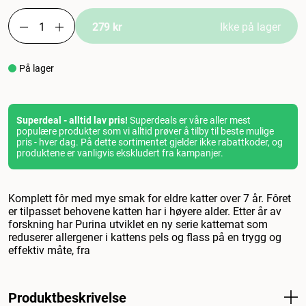
279 kr
Ikke på lager
På lager
Superdeal - alltid lav pris!
Superdeals er våre aller mest
populære produkter som vi alltid prøver å tilby til beste mulige
pris - hver dag. På dette sortimentet gjelder ikke rabattkoder, og
produktene er vanligvis ekskludert fra kampanjer.
Komplett fôr med mye smak for eldre katter over 7 år. Fôret
er tilpasset behovene katten har i høyere alder. Etter år av
forskning har Purina utviklet en ny serie kattemat som
reduserer allergener i kattens pels og flass på en trygg og
effektiv måte, fra
Produktbeskrivelse