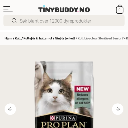
0
Hjem
/
Katt
/
Kattefôr & kattemat
/
Tørrfôr for katt
/
Katt Liveclear Sterilised Senior 7+ 