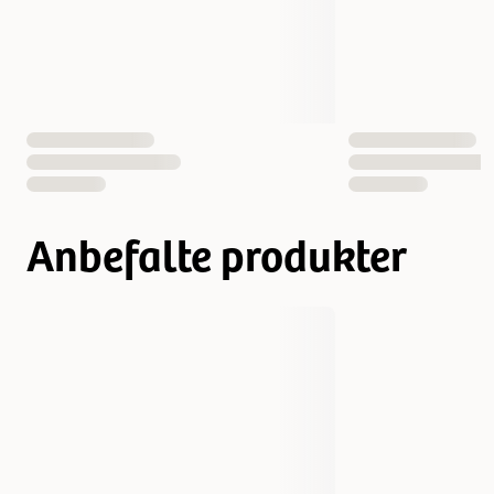
Vekt
10000 gram
3000 gram
7613033566547
7613033560033
EAN nummer
7613033566592
Anbefalte produkter