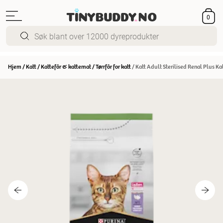
0
Hjem
/
Katt
/
Kattefôr & kattemat
/
Tørrfôr for katt
/
Katt Adult Sterilised Renal Plus K