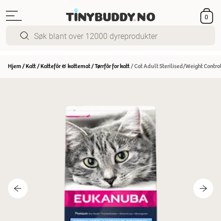
0
Hjem
/
Katt
/
Kattefôr & kattemat
/
Tørrfôr for katt
/
Cat Adult Sterilised/Weight Contro