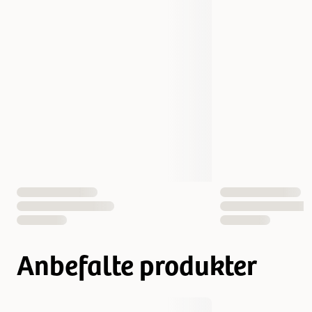
Størrelse
10 kg
Vekt
10000 gram
Antall i pakken
1 st
EAN nummer
8710255121529
Anbefalte produkter