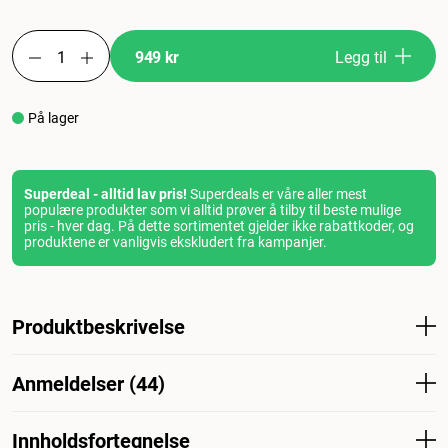
949 kr
Legg til
På lager
Superdeal - alltid lav pris!
Superdeals er våre aller mest
populære produkter som vi alltid prøver å tilby til beste mulige
pris - hver dag. På dette sortimentet gjelder ikke rabattkoder, og
produktene er vanligvis ekskludert fra kampanjer.
Produktbeskrivelse
Kattemat til kastrerte eller overvektige katter - virkelig
Anmeldelser (44)
godt kattemat til katter. Eukanuba Cat Adult
Overweight/Sterilised er et fullfôr av høy kvalitet til en lav
daglig kostnad. Eukanuba kattemat inneholder ingen
Innholdsfortegnelse
Hva synes andre kunder