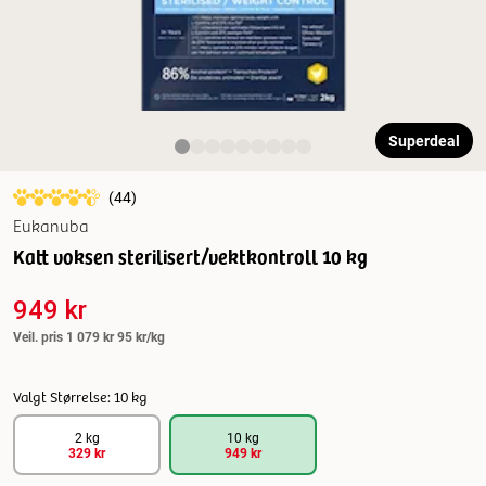
Superdeal
(
44
)
Eukanuba
Katt voksen sterilisert/vektkontroll 10 kg
949 kr
Veil. pris
1 079 kr
95 kr/kg
Valgt Størrelse: 10 kg
2 kg
10 kg
329 kr
949 kr