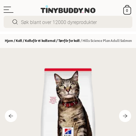
0
Hjem
/
Katt
/
Kattefôr & kattemat
/
Tørrfôr for katt
/
Hills Science Plan Adult Salmon