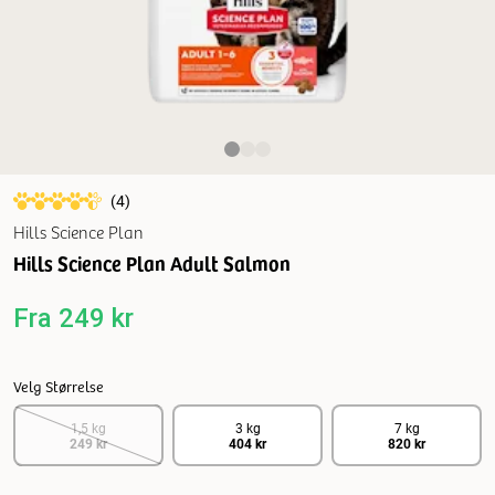
(
4
)
Hills Science Plan
Hills Science Plan Adult Salmon
Fra
249 kr
Velg Størrelse
1,5 kg
3 kg
7 kg
249 kr
404 kr
820 kr