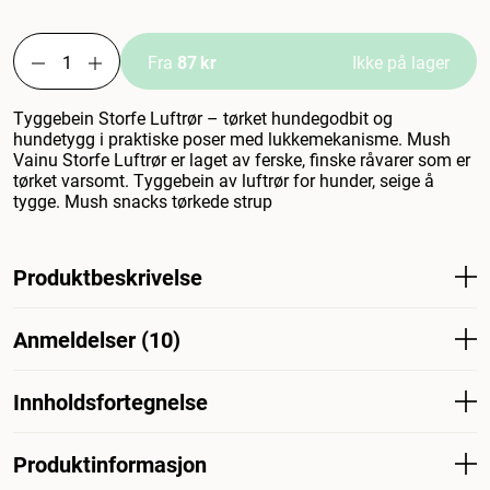
Fra
87 kr
Ikke på lager
Tyggebein Storfe Luftrør – tørket hundegodbit og
hundetygg i praktiske poser med lukkemekanisme. Mush
Vainu Storfe Luftrør er laget av ferske, finske råvarer som er
tørket varsomt. Tyggebein av luftrør for hunder, seige å
tygge. Mush snacks tørkede strup
Produktbeskrivelse
Chew Bone Nut Air Freshener - tørkede hundegodbiter og
Anmeldelser (10)
tyggegodbiter i praktiske, gjenlukkbare poser. Mush
Vainu-nøtter laget av ferske finske råvarer som tørkes
skånsomt. Tyggegodbiter for hunder som er vanskelige å
Innholdsfortegnelse
Hva synes andre kunder
tygge. Mush snacks tørkede luftrør egner seg som
Vainu Nöt Luftstrupe er en stor favoritt blant hundeeiere
tyggegodbit, mellommåltid og belønning. Luftrøret kan
100% torkad nötluftstrupe.
som ønsker en enkel og engasjerende godbit. Den er lett
Produktinformasjon
fylles som aktivering av fôret. Mush Vainu Nut Luftrør
å fylle med våtfôr, råfôr eller annen mat og kan fryses