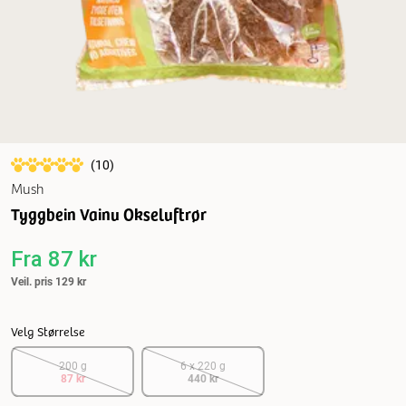
(
10
)
Mush
Tyggbein Vainu Okseluftrør
Fra
87 kr
Veil. pris
129 kr
Velg Størrelse
200 g
6 x 220 g
87 kr
440 kr