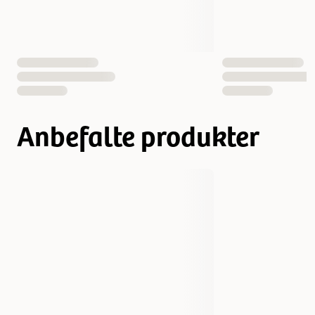
Antall i pakken
1 st
6 st
EAN nummer
6430023294690
Anbefalte produkter