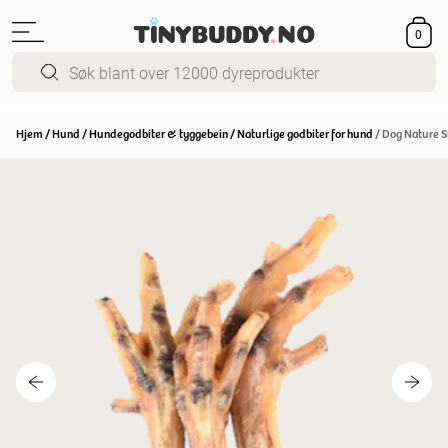
0
Hjem
/
Hund
/
Hundegodbiter & tyggebein
/
Naturlige godbiter for hund
/
Dog Nature S