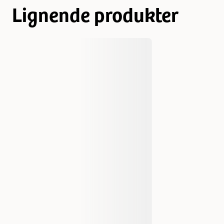
Lignende produkter
Varemerke
Flamingo
Produsentens artikkelnummer
518639
Størrelse
200 g
Smak
Kylling
Vekt
200 gram
EAN nummer
5400585094046