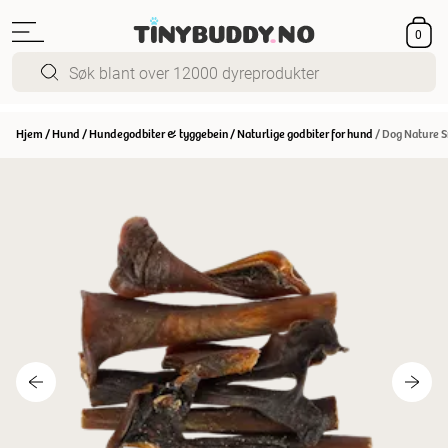
0
Hjem
/
Hund
/
Hundegodbiter & tyggebein
/
Naturlige godbiter for hund
/
Dog Nature S