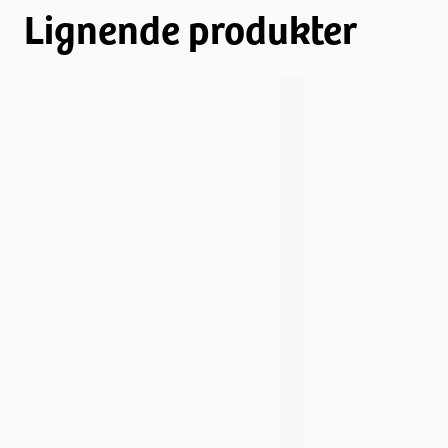
Lignende produkter
Varemerke
Flamingo
Produsentens artikkelnummer
521233
Størrelse
200 g
Vekt
200 gram
EAN nummer
5400585182927