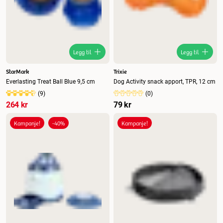
Legg til
Legg til
StarMark
Trixie
Everlasting Treat Ball Blue 9,5 cm
Dog Activity snack apport, TPR, 12 cm
(
9
)
(
0
)
264 kr
79 kr
Kampanje!
-40%
Kampanje!