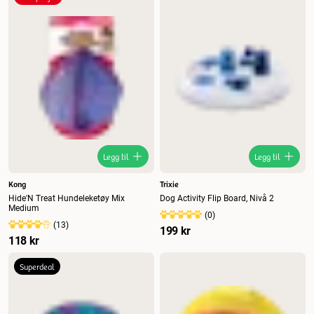
Legg til
Legg til
Kong
Trixie
Hide'N Treat Hundeleketøy Mix
Dog Activity Flip Board, Nivå 2
Medium
(
0
)
(
13
)
199 kr
118 kr
Superdeal