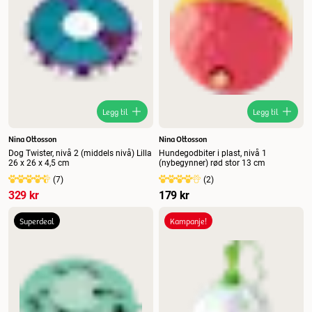
Legg til
Legg til
Nina Ottosson
Nina Ottosson
Dog Twister, nivå 2 (middels nivå) Lilla
Hundegodbiter i plast, nivå 1
26 x 26 x 4,5 cm
(nybegynner) rød stor 13 cm
(
7
)
(
2
)
329 kr
179 kr
Superdeal
Kampanje!