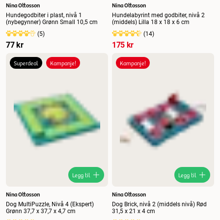
Nina Ottosson
Nina Ottosson
Hundegodbiter i plast, nivå 1
Hundelabyrint med godbiter, nivå 2
(nybegynner) Grønn Small 10,5 cm
(middels) Lilla 18 x 18 x 6 cm
(
5
)
(
14
)
77 kr
175 kr
Superdeal
Kampanje!
Kampanje!
Legg til
Legg til
Nina Ottosson
Nina Ottosson
Dog MultiPuzzle, Nivå 4 (Ekspert)
Dog Brick, nivå 2 (middels nivå) Rød
Grønn 37,7 x 37,7 x 4,7 cm
31,5 x 21 x 4 cm