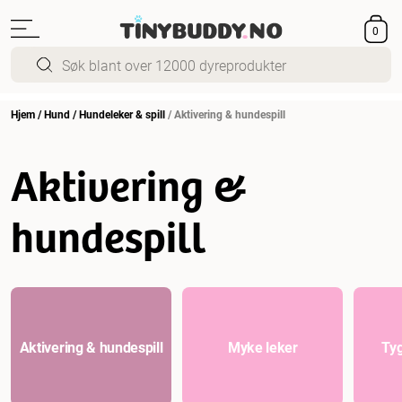
0
Hjem
/
Hund
/
Hundeleker & spill
/
Aktivering & hundespill
Aktivering &
hundespill
Aktivering & hundespill
Myke leker
Tyg