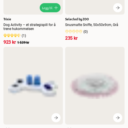
Legg til
Trixie
Selected by ZOO
Dog Activity – et strategispill for å
Snusmatte Sniffe, 50x50x9cm, Grå
trene hukommelsen
(
0
)
(
1
)
235 kr
923 kr
1 539 kr