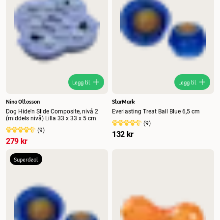
Legg til
Legg til
Nina Ottosson
StarMark
Dog Hide'n Slide Composite, nivå 2
Everlasting Treat Ball Blue 6,5 cm
(middels nivå) Lilla 33 x 33 x 5 cm
(
9
)
(
9
)
132 kr
279 kr
Superdeal