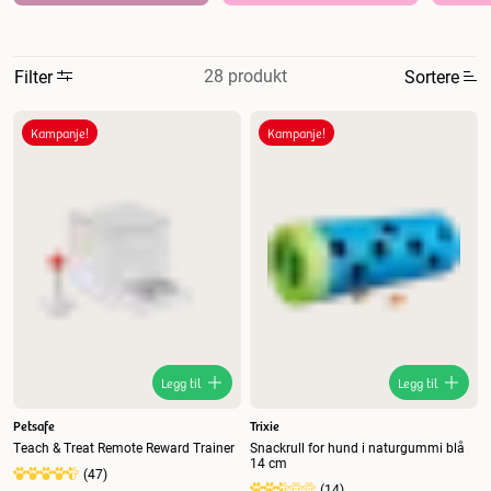
28 produkt
Filter
Sortere
Mest relevant
Kampanje!
Kampanje!
Nytt
Høyest pris
Lavest pris
Tilbud
Legg til
Legg til
Petsafe
Trixie
Teach & Treat Remote Reward Trainer
Snackrull for hund i naturgummi blå
14 cm
(
47
)
(
14
)