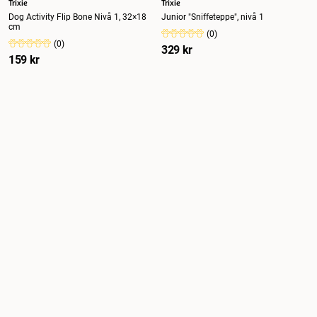
Trixie
Trixie
Dog Activity Flip Bone Nivå 1, 32×18
Junior "Sniffeteppe", nivå 1
cm
(
0
)
(
0
)
329 kr
159 kr