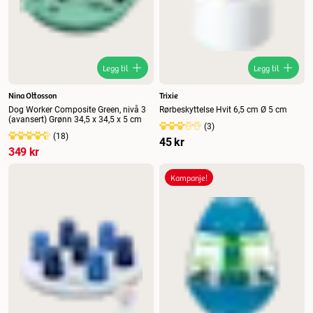
Legg til
Legg til
Nina Ottosson
Trixie
Dog Worker Composite Green, nivå 3
Rørbeskyttelse Hvit 6,5 cm Ø 5 cm
(avansert) Grønn 34,5 x 34,5 x 5 cm
(
3
)
(
18
)
45 kr
349 kr
Kampanje!