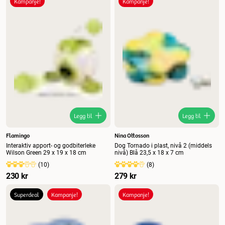
Kampanje!
Kampanje!
Legg til
Legg til
Flamingo
Nina Ottosson
Interaktiv apport- og godbiterleke
Dog Tornado i plast, nivå 2 (middels
Wilson Green 29 x 19 x 18 cm
nivå) Blå 23,5 x 18 x 7 cm
(
10
)
(
8
)
230 kr
279 kr
Superdeal
Kampanje!
Kampanje!