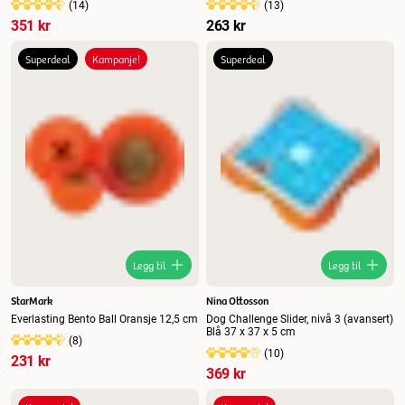
(
14
)
(
13
)
351 kr
263 kr
Superdeal
Kampanje!
Superdeal
Legg til
Legg til
StarMark
Nina Ottosson
Everlasting Bento Ball Oransje 12,5 cm
Dog Challenge Slider, nivå 3 (avansert)
Blå 37 x 37 x 5 cm
(
8
)
(
10
)
231 kr
369 kr