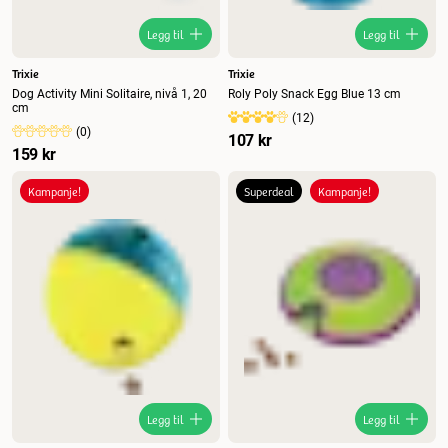
Legg til
Legg til
Trixie
Trixie
Dog Activity Mini Solitaire, nivå 1, 20
Roly Poly Snack Egg Blue 13 cm
cm
(
12
)
(
0
)
107 kr
159 kr
Kampanje!
Superdeal
Kampanje!
Legg til
Legg til