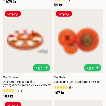
1 679 kr
55 kr
Kampanje!
Kampanje!
Legg til
Legg til
Nina Ottosson
StarMark
Dog Smart Plastic, nivå 1
Everlasting Bento Ball Oransje 6,5 cm
(nybegynner) Oransje 27 x 27 x 3,5 cm
(
8
)
(
11
)
107 kr
183 kr
Kampanje!