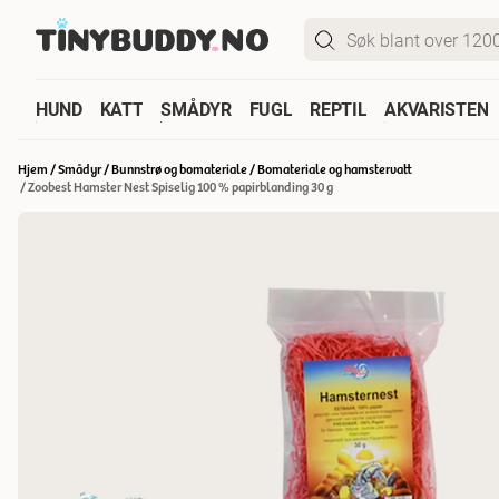
HUND
KATT
SMÅDYR
FUGL
REPTIL
AKVARISTEN
Hjem
/
Smådyr
/
Bunnstrø og bomateriale
/
Bomateriale og hamstervatt
/
Zoobest Hamster Nest Spiselig 100 % papirblanding 30 g