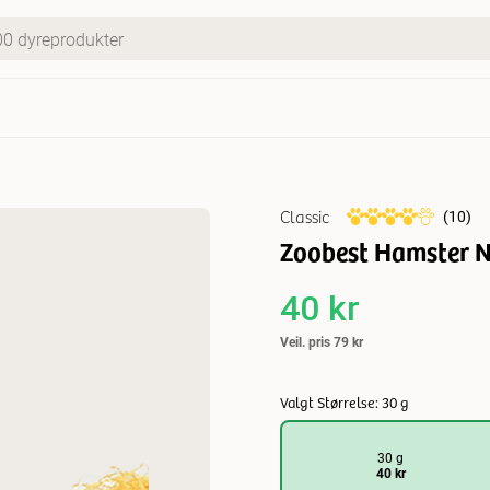
Classic
(
10
)
Zoobest Hamster Ne
40 kr
Veil. pris
79 kr
Valgt Størrelse: 30 g
30 g
40 kr