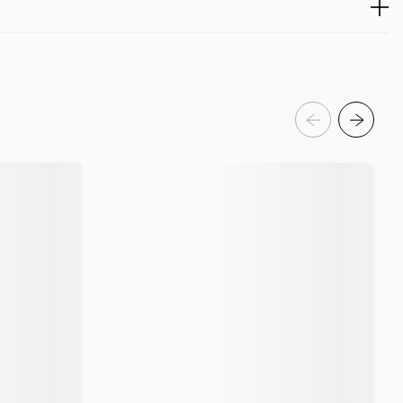
gge rede i de fargerike papirstrimlene. Produktet oppleves
225716001
 til en god pris. Noen kunder ønsker muligheten til å velge
ikke ut over selve kvaliteten.
produktet de siste 30 dagene er 40 kr
Bunnstrø og bomateriale
Bomateriale og hamstervatt
eanmeldelser
Classic
5300118
30 g
30 gram
1 st
4026856014936