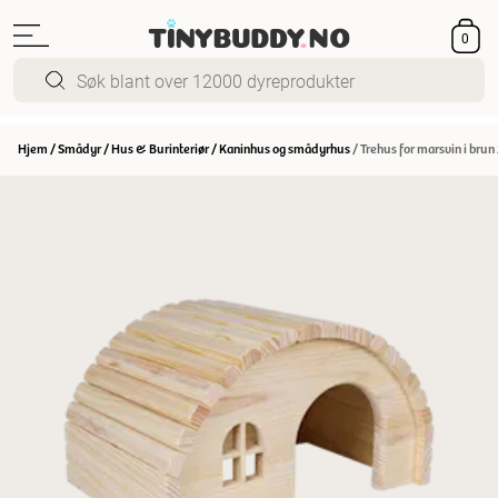
0
Hjem
/
Smådyr
/
Hus & Burinteriør
/
Kaninhus og smådyrhus
/
Trehus for marsvin i brun