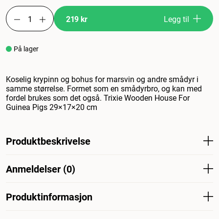
219 kr
Legg til
På lager
Koselig krypinn og bohus for marsvin og andre smådyr i
samme størrelse. Formet som en smådyrbro, og kan med
fordel brukes som det også. Trixie Wooden House For
Guinea Pigs 29×17×20 cm
Produktbeskrivelse
Koselig krybbe og hule for marsvin og andre smådyr i
Anmeldelser (0)
samme størrelse. Formet som en liten dyrebro og kan
med fordel også brukes som det. Trixie trehus for
marsvin 29×17×20cm
Produktinformasjon