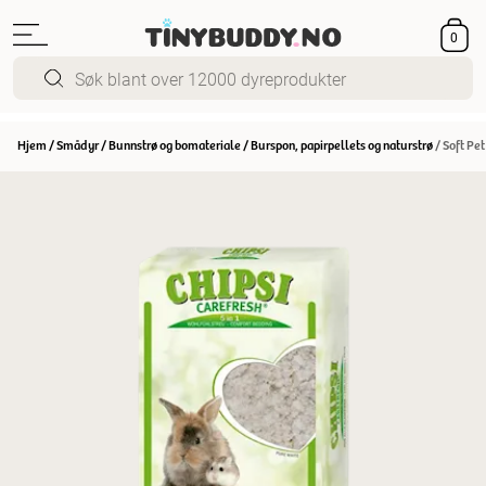
0
Hjem
/
Smådyr
/
Bunnstrø og bomateriale
/
Burspon, papirpellets og naturstrø
/
Soft Pet