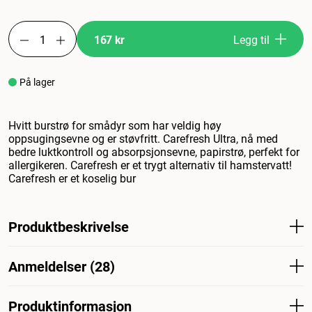
167 kr
Legg til
På lager
Hvitt burstrø for smådyr som har veldig høy
oppsugingsevne og er støvfritt. Carefresh Ultra, nå med
bedre luktkontroll og absorpsjonsevne, papirstrø, perfekt for
allergikeren. Carefresh er et trygt alternativ til hamstervatt!
Carefresh er et koselig bur
Produktbeskrivelse
Hvitt burstrø for smådyr som har veldig høy
Anmeldelser (28)
oppsugingsevne og er støvfritt. Carefresh Ultra, nå med
bedre luktkontroll og absorpsjonsevne, papirstrø, perfekt
for allergikeren. Carefresh er et trygt alternativ til
Produktinformasjon
Hva synes andre kunder