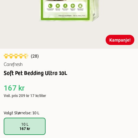
Kampanje!
(
28
)
Carefresh
Soft Pet Bedding Ultra 10L
167 kr
Veil. pris
209 kr
17 kr/liter
Valgt Størrelse: 10 L
10 L
167 kr