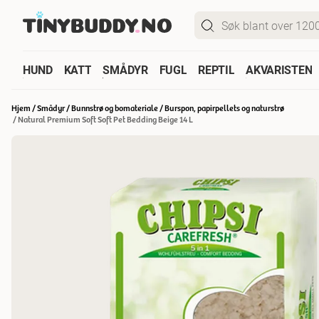
HUND
KATT
SMÅDYR
FUGL
REPTIL
AKVARISTEN
Hjem
/
Smådyr
/
Bunnstrø og bomateriale
/
Burspon, papirpellets og naturstrø
/
Natural Premium Soft Soft Pet Bedding Beige 14 L