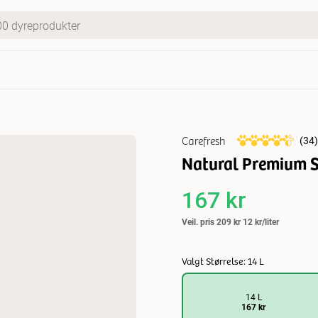
Carefresh
(
34
)
Natural Premium So
167 kr
Veil. pris
209 kr
12 kr/liter
Valgt Størrelse: 14 L
14 L
167 kr