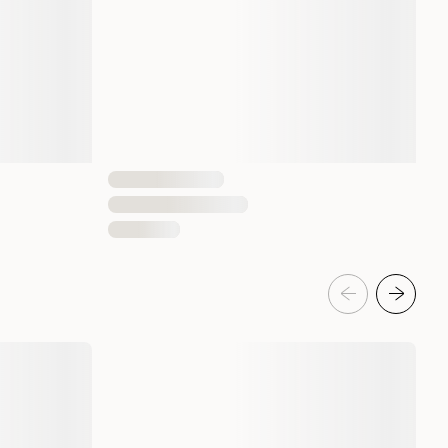
1 st
066380000870