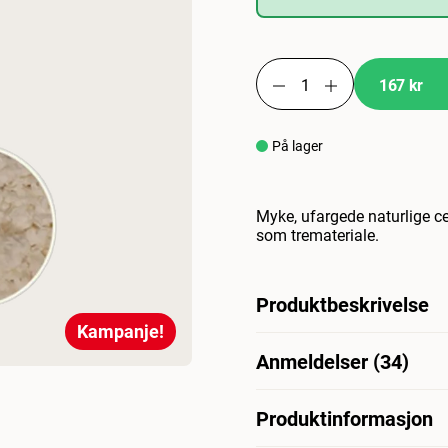
167 kr
På lager
Myke, ufargede naturlige ce
som tremateriale.
Produktbeskrivelse
Kampanje!
Ufarget papirsand, perfekt f
Anmeldelser (34)
hamsterstrø. Carefresh er e
enda bedre luktkontroll og 
cellulosefibre, trygt og beh
Produktinformasjon
Hva synes andre kunder
Premium mykt sengetøy for