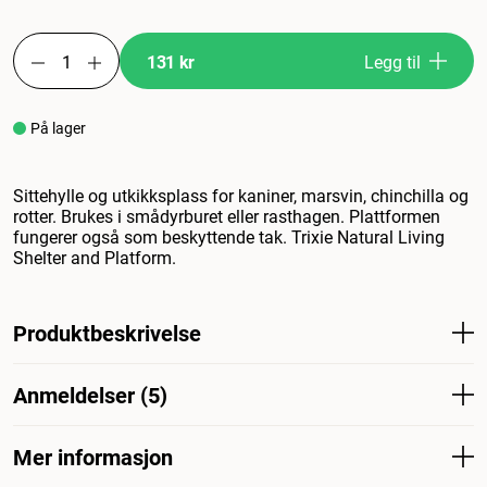
131 kr
Legg til
På lager
Sittehylle og utkikksplass for kaniner, marsvin, chinchilla og
rotter. Brukes i smådyrburet eller rasthagen. Plattformen
fungerer også som beskyttende tak. Trixie Natural Living
Shelter and Platform.
Produktbeskrivelse
Sittehylle og utkikkspost for kaniner, marsvin, chinchillaer
Anmeldelser (5)
og rotter til bruk i smådyrburet eller luftegården.
Plattformen fungerer også som et beskyttende tak. Trixie
Natural Living Shelter og plattform.
Mer informasjon
Hva synes andre kunder