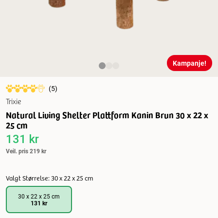
Kampanje!
(
5
)
Trixie
Natural Living Shelter Plattform Kanin Brun 30 x 22 x
25 cm
131 kr
Veil. pris
219 kr
Valgt Størrelse: 30 x 22 x 25 cm
30 x 22 x 25 cm
131 kr