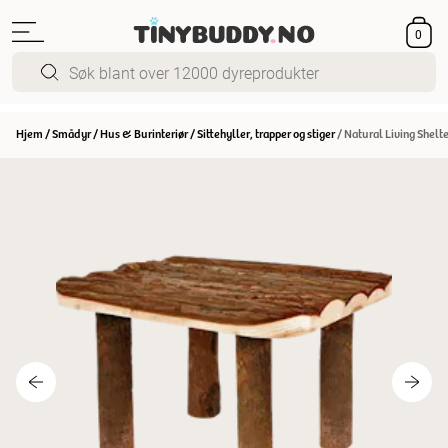
0
Hjem
/
Smådyr
/
Hus & Burinteriør
/
Sittehyller, trapper og stiger
/
Natural Living Shelte