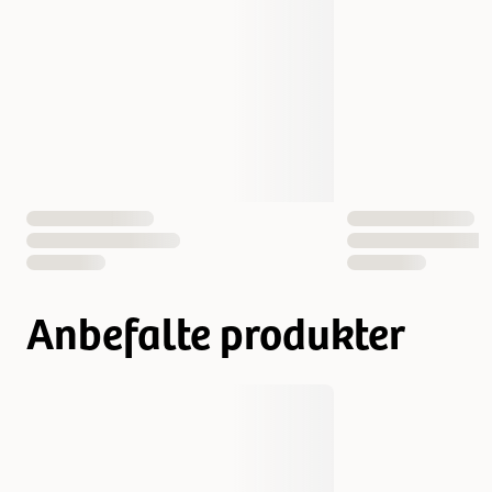
Høyde
22 cm
Måle
30 x 22 x 25 cm
Vekt
1000 gram
Antall i pakken
1 st
EAN nummer
4011905062266
Anbefalte produkter