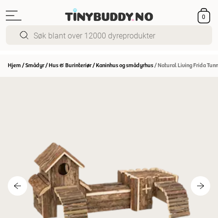
0
Hjem
/
Smådyr
/
Hus & Burinteriør
/
Kaninhus og smådyrhus
/
Natural Living Frida Tun