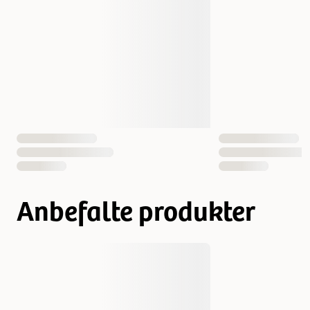
Høyde
15 cm
Vekt
1000 gram
Antall i pakken
1 st
EAN nummer
4047974061633
Anbefalte produkter