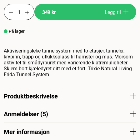
349 kr
Legg til
På lager
Aktiviseringsleke tunnelsystem med to etasjer, tunneler,
krypinn, trapp og utkikksplass til hamster og mus. Morsom
aktivitet til smådyrburet med varierende klatremuligheter.
Skjem bort kjæledyret ditt med et fort. Trixie Natural Living
Frida Tunnel System
Produktbeskrivelse
Aktivitetsleketunnelsystem i to etasjer, tunneler, kryperom,
Anmeldelser (5)
trapper og utkikkspost for hamster og mus. Morsom
aktivitet for smådyrburet med ulike klatremuligheter.
Skjem bort kjæledyret ditt med et fort. Trixie Natural
Mer informasjon
Hva synes andre kunder
Living Frida Tunnelsystem.