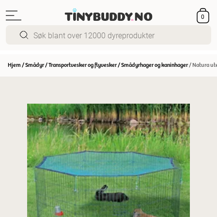
0
Hjem
/
Smådyr
/
Transportvesker og flyvesker
/
Smådyrhager og kaninhager
/
Natura ute