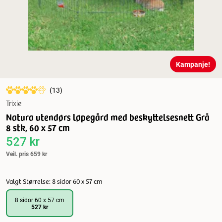
Kampanje!
(
13
)
Trixie
Natura utendørs løpegård med beskyttelsesnett Grå
8 stk, 60 x 57 cm
527 kr
Veil. pris
659 kr
Valgt Størrelse: 8 sidor 60 x 57 cm
8 sidor 60 x 57 cm
527 kr