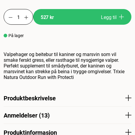
527 kr
Legg til
På lager
Valpehager og beitebur til kaniner og marsvin som vil
smake ferskt gress, eller rasthage til nysgjerrige valper.
Perfekt supplement til smådyrburet, der kaninen og
marsvinet kan strekke på beina i trygge omgivelser. Trixie
Natura Outdoor Run with Protecti
Produktbeskrivelse
Valpebur og beitebur for kaniner og marsvin som vil bite i
Anmeldelser (13)
friskt gress eller hvileområde for nysgjerrige valper.
Perfekt supplement til smådyrburet der kaninen og
marsvinet kan strekke på beina i et beskyttet miljø. Trixie
Produktinformasjon
Hva synes andre kunder