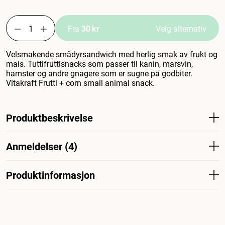
Fra
30 kr
Velg alternativ
Velsmakende smådyrsandwich med herlig smak av frukt og
mais. Tuttifruttisnacks som passer til kanin, marsvin,
hamster og andre gnagere som er sugne på godbiter.
Vitakraft Frutti + corn small animal snack.
Produktbeskrivelse
Lekkert smådyrsmørbrød med deilig frukt- og maissmak.
Anmeldelser (4)
Tuttifrutti-snacks som passer for kaniner, marsvin,
hamstere og andre gnagere med en søt tann. Vitakraft
frutti + mais snacks for smådyr.
Produktinformasjon
Hva synes andre kunder
Frutti Fruktbitar er en populær godbit som små dyr som
hamstre og mus tydelig setter pris på. Husk at den bør
Artikkelnummer
217701001
217701001-20
gis i små mengder, og at sukkerinnholdet gjør den
mindre egnet for dverghamstre.