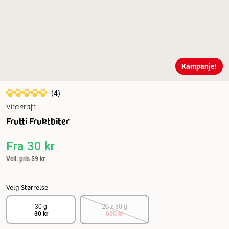
Kampanje!
(
4
)
Vitakraft
Frutti Fruktbiter
Fra
30 kr
Veil. pris
59 kr
Velg Størrelse
30 g
20 x 30 g
30 kr
600 kr