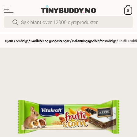
0
Hjem
/
Smådyr
/
Godbiter og gnagestenger
/
Belønningsgodbit for smådyr
/
Frutti Frukt