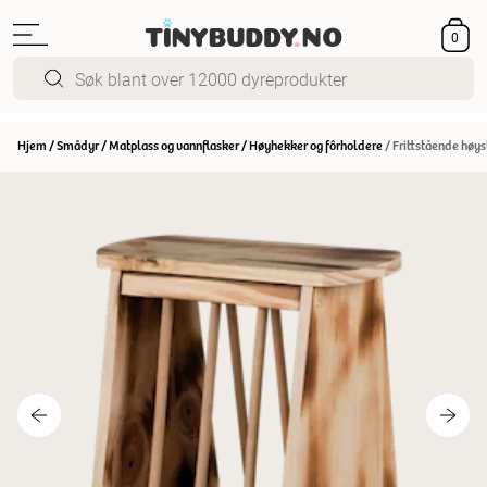
0
Hjem
/
Smådyr
/
Matplass og vannflasker
/
Høyhekker og fôrholdere
/
Frittstående høys