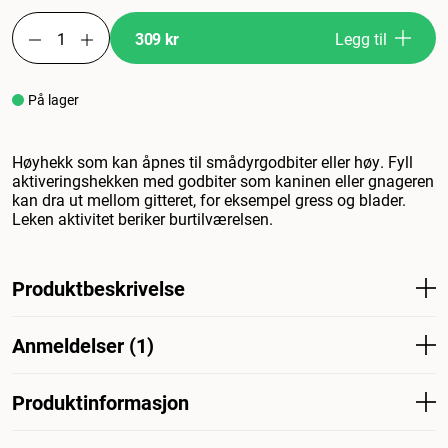
309 kr
Legg til
På lager
Høyhekk som kan åpnes til smådyrgodbiter eller høy. Fyll
aktiveringshekken med godbiter som kaninen eller gnageren
kan dra ut mellom gitteret, for eksempel gress og blader.
Leken aktivitet beriker burtilværelsen.
Produktbeskrivelse
Høystativ som kan åpnes for godbiter eller høy til
Anmeldelser (1)
smådyr. Fyll aktiveringsburet med godbiter som kaninen
eller gnageren kan trekke ut mellom stengene, for
eksempel gress og blader. Lekende aktivitet beriker livet
Produktinformasjon
til dyr i bur.