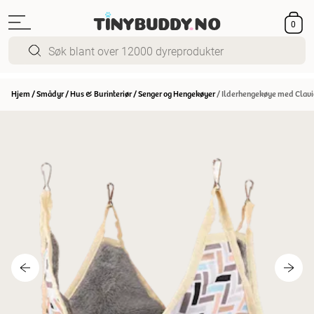
0
Hjem
/
Smådyr
/
Hus & Burinteriør
/
Senger og Hengekøyer
/
Ilderhengekøye med Clavi