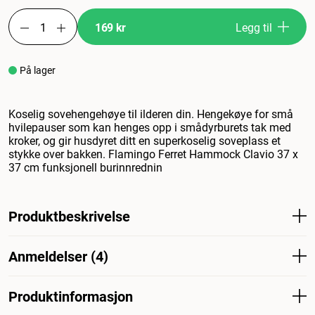
169 kr
Legg til
På lager
Koselig sovehengehøye til ilderen din. Hengekøye for små
hvilepauser som kan henges opp i smådyrburets tak med
kroker, og gir husdyret ditt en superkoselig soveplass et
stykke over bakken. Flamingo Ferret Hammock Clavio 37 x
37 cm funksjonell burinnrednin
Produktbeskrivelse
Koselig sovehengekøye til ilderen din. Hengekøye som
Anmeldelser (4)
henger fra taket på smådyrburet med kroker og gir
kjæledyret en superkoselig soveplass rett over bakken.
Flamingo ilderhengekøye Clavio 37x37cm funksjonell
Produktinformasjon
Hva synes andre kunder
burinnredning for naturlig atferd.