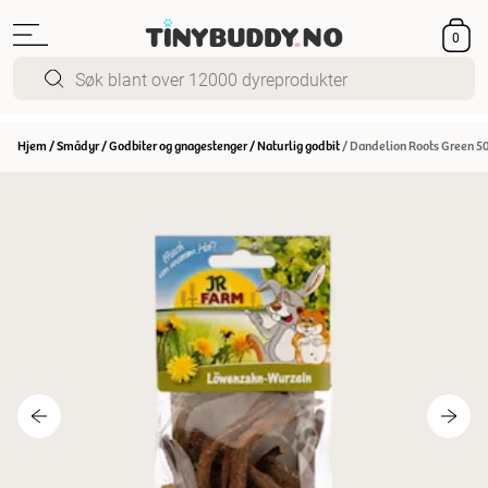
0
Hjem
/
Smådyr
/
Godbiter og gnagestenger
/
Naturlig godbit
/
Dandelion Roots Green 50