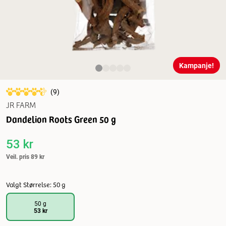
Kampanje!
(
9
)
JR FARM
Dandelion Roots Green 50 g
53 kr
Veil. pris
89 kr
Valgt Størrelse: 50 g
50 g
53 kr