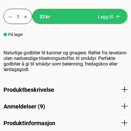
53 kr
Legg til
På lager
Naturlige godbiter til kaniner og gnagere. Røtter fra løvetann
uten nødvendige tilsetningsstoffer, til smådyr. Perfekte
godbiter å gi til smådyr som belønning, fredagskos eller
lørdagsgodt.
Produktbeskrivelse
Naturlige godbiter til kaniner og gnagere. Røtter fra
Anmeldelser (9)
løvetann uten nødvendige tilsetningsstoffer, til smådyr.
Perfekte godbiter å gi til smådyr som belønning,
fredagskos eller lørdagsgodt.
Produktinformasjon
Hva synes andre kunder