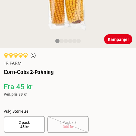
Kampanje!
(
5
)
JR FARM
Corn-Cobs 2-Pakning
Fra
45 kr
Veil. pris
89 kr
Velg Størrelse
2-pack
2-Pack x 8
45 kr
360 kr