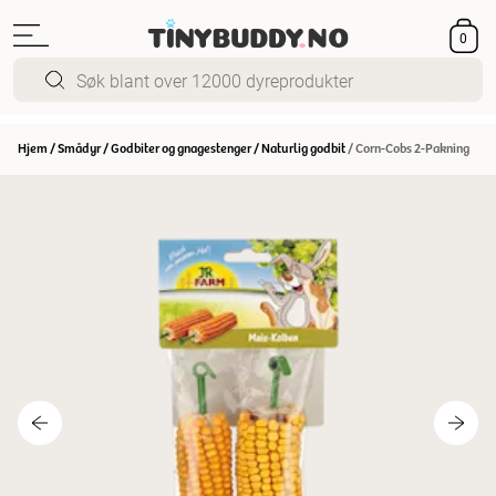
0
Hjem
/
Smådyr
/
Godbiter og gnagestenger
/
Naturlig godbit
/
Corn-Cobs 2-Pakning