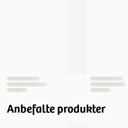
Bredde
58 cm
Høyde
30 cm
Måle
58 x 30 x 38 cm
Vekt
3700 gram
Antall i pakken
1 st
EAN nummer
4011905630038
Anbefalte produkter