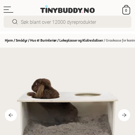
0
Hjem
/
Smådyr
/
Hus & Burinteriør
/
Lekeplasser og Klatrestativer
/
Gravkasse for kanin