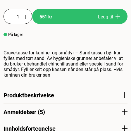
551 kr
Legg til
På lager
Gravekasse for kaniner og smådyr – Sandkassen bør kun
fylles med tørr sand. Av hygieniske grunner anbefaler vi at
du bruker ubehandlet chinchillasand eller spesiell sand for
smådyr. Fyll enkelt opp kassen når den står på plass. Hvis
kaninen din bruker san
Produktbeskrivelse
Gravekasse for kaniner og smådyr - Sandkassen skal kun
Anmeldelser (5)
fylles med tørr sand. Av hygieniske årsaker anbefaler vi å
bruke ubehandlet chinchillasand eller spesialsand for
smådyr. Det er bare å fylle opp kassen når den er på
Innholdsfortegnelse
Hva synes andre kunder