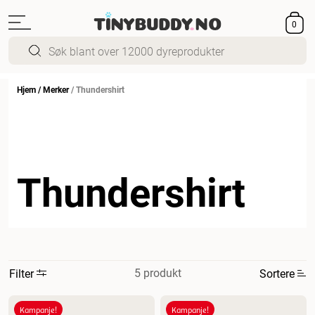
0
Hjem
/
Merker
/
Thundershirt
Thundershirt
5 produkt
Filter
Sortere
Mest relevant
Kampanje!
Kampanje!