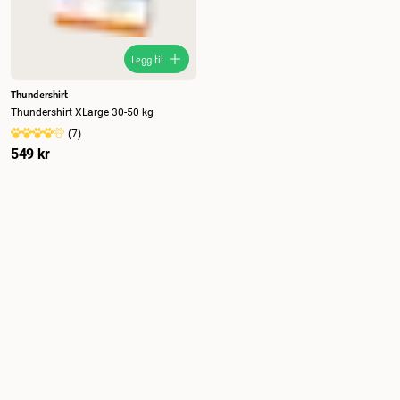
Legg til
Thundershirt
Thundershirt XLarge 30-50 kg
(
7
)
549 kr