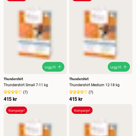
Nytt
Høyest pris
Lavest pris
Tilbud
Legg til
Legg til
Thundershirt
Thundershirt
Thundershirt Small 7-11 kg
Thundershirt Medium 12-18 kg
(
7
)
(
7
)
415 kr
415 kr
Kampanje!
Kampanje!