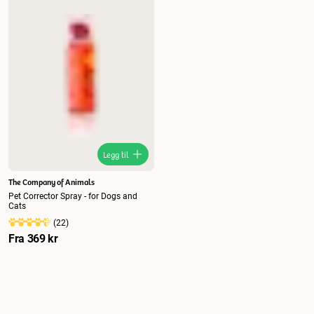
Nytt
Høyest pris
Lavest pris
Tilbud
Legg til
The Company of Animals
Pet Corrector Spray - for Dogs and
Cats
(
22
)
Fra
369 kr