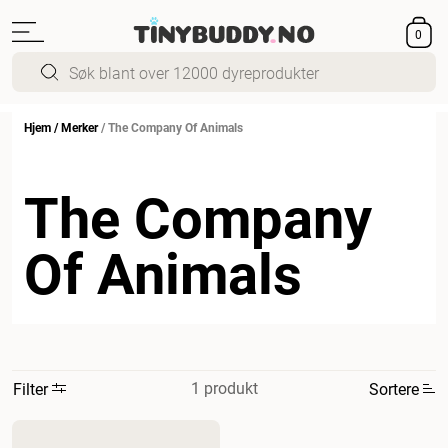
0
Hjem
/
Merker
/
The Company Of Animals
The Company
Of Animals
1 produkt
Filter
Sortere
Mest relevant