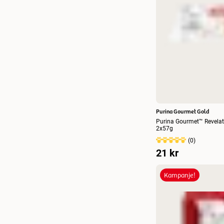
Purina Gourmet Gold
Purina Gourmet™ Revela
2x57g
(
0
)
21 kr
Kampanje!