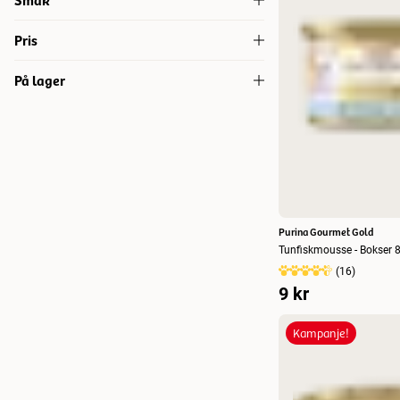
Biff
(
1
)
Pris
Kylling
(
1
)
På lager
9
9
Laks
(
1
)
På lager
(
16
)
Purina Gourmet Gold
Tunfiskmousse - Bokser 
(
16
)
9 kr
Kampanje!