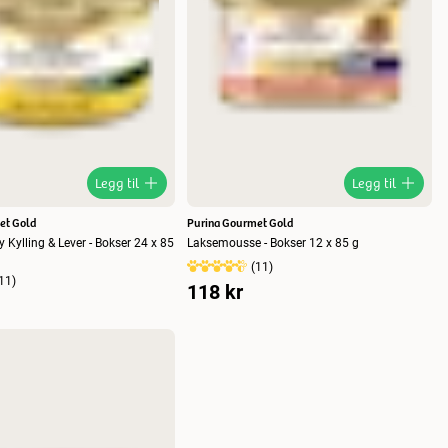
Legg til
Legg til
et Gold
Purina Gourmet Gold
 Kylling & Lever - Bokser 24 x 85
Laksemousse - Bokser 12 x 85 g
(
11
)
11
)
118 kr