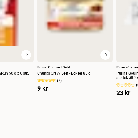
Purina Gourmet Gold
Purina Gourm
lkun 50 g x 6 stk.
Chunks Gravy Beef - Bokser 85 g
Purina Gour
storfekjøtt 
(
7
)
(
9 kr
23 kr