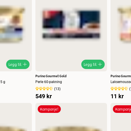
Legg til
Legg til
Purina Gourmet Gold
Purina Gourm
85 g
Perle 60-pakning
Laksemousse
(
13
)
(
549 kr
11 kr
Kampanje!
Kampanj