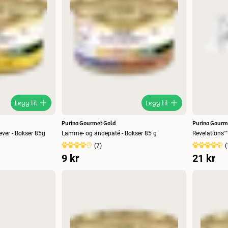
Legg til
Legg til
Purina Gourmet Gold
Purina Gourm
ever - Bokser 85g
Lamme- og andepaté - Bokser 85 g
Revelations™
(
7
)
(
9 kr
21 kr