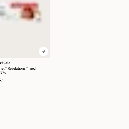
et Gold
met™ Revelations™ med
2x57g
0
)