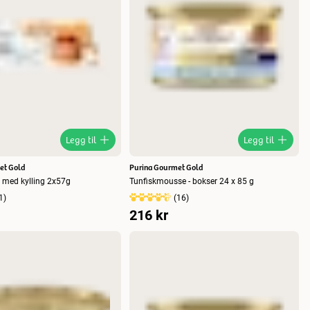
Legg til
Legg til
et Gold
Purina Gourmet Gold
 med kylling 2x57g
Tunfiskmousse - bokser 24 x 85 g
1
)
(
16
)
216 kr