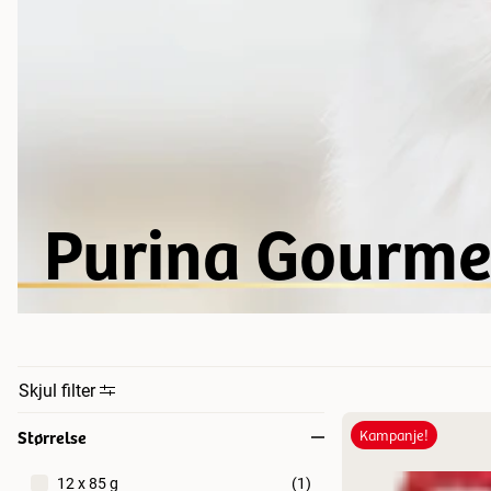
Purina Gourme
Skjul filter
Størrelse
Kampanje!
12 x 85 g
(
1
)