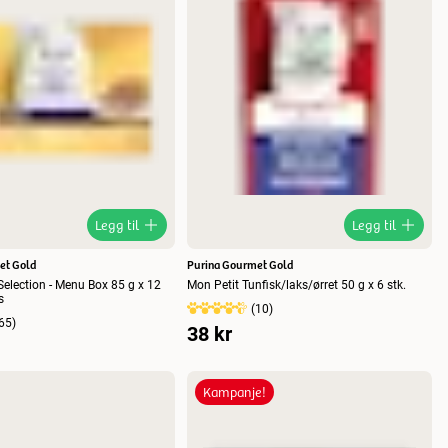
Legg til
Legg til
et Gold
Purina Gourmet Gold
election - Menu Box 85 g x 12
Mon Petit Tunfisk/laks/ørret 50 g x 6 stk.
s
(
10
)
65
)
38 kr
Kampanje!