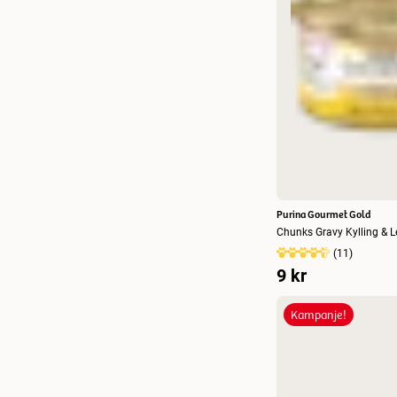
Purina Gourmet Gold
Chunks Gravy Kylling & L
(
11
)
9 kr
Kampanje!