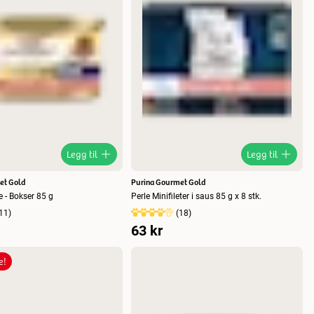
Legg til
Legg til
et Gold
Purina Gourmet Gold
 - Bokser 85 g
Perle Minifileter i saus 85 g x 8 stk.
11
)
(
18
)
63 kr
e!