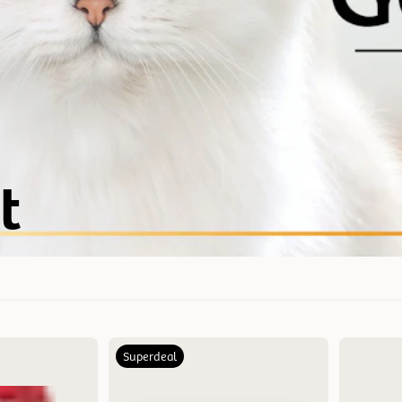
t
Superdeal
Mest relevant
Nytt