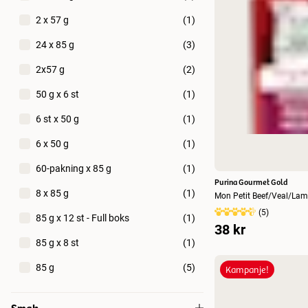
2 x 57 g
(
1
)
24 x 85 g
(
3
)
2x57 g
(
2
)
50 g x 6 st
(
1
)
6 st x 50 g
(
1
)
6 x 50 g
(
1
)
60-pakning x 85 g
(
1
)
Purina Gourmet Gold
8 x 85 g
(
1
)
Mon Petit Beef/Veal/Lamb
(
5
)
85 g x 12 st - Full boks
(
1
)
38 kr
85 g x 8 st
(
1
)
85 g
(
5
)
Kampanje!
Smak