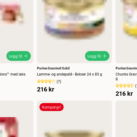
Legg til
Legg til
Purina Gourmet Gold
Purina Gourm
tions™ med laks
Lamme- og andepaté - Bokser 24 x 85 g
Chunks Gravy
g
(
7
)
(
216 kr
216 kr
Kampanje!