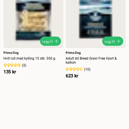
Legg til
Legg til
Prima Dog
Prima Dog
Hvit rull med kylling 15 stk. 550 g
Adult All Breed Grain Free Hjort &
kalkon
(
3
)
(
10
)
135 kr
623 kr