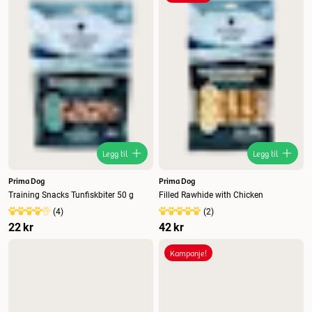
Nytt
Høyest pris
Lavest pris
Tilbud
Legg til
Legg til
Prima Dog
Prima Dog
Training Snacks Tunfiskbiter 50 g
Filled Rawhide with Chicken
(
4
)
(
2
)
22 kr
42 kr
Kampanje!