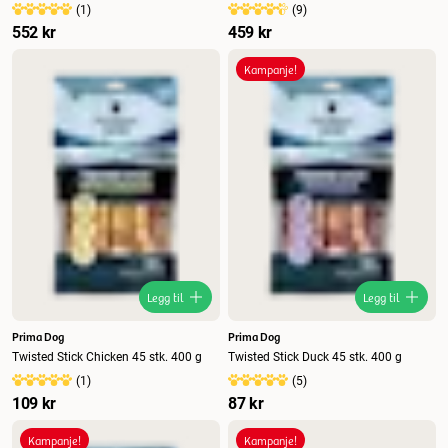
(
1
)
(
9
)
552 kr
459 kr
Kampanje!
Legg til
Legg til
Prima Dog
Prima Dog
Twisted Stick Chicken 45 stk. 400 g
Twisted Stick Duck 45 stk. 400 g
(
1
)
(
5
)
109 kr
87 kr
Kampanje!
Kampanje!