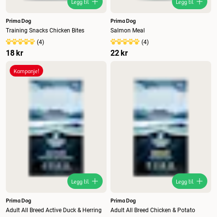
Legg til
Legg til
Prima Dog
Prima Dog
Training Snacks Chicken Bites
Salmon Meal
(
4
)
(
4
)
18 kr
22 kr
Kampanje!
Legg til
Legg til
Prima Dog
Prima Dog
Adult All Breed Active Duck & Herring
Adult All Breed Chicken & Potato