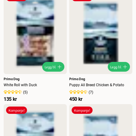
Legg til
Legg til
Prima Dog
Prima Dog
White Roll with Duck
Puppy All Breed Chicken & Potato
(
5
)
(
7
)
135 kr
450 kr
Kampanje!
Kampanje!