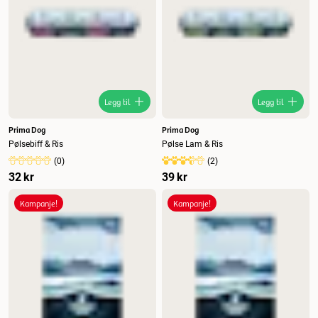
Legg til
Legg til
Prima Dog
Prima Dog
Pølsebiff & Ris
Pølse Lam & Ris
(
0
)
(
2
)
32 kr
39 kr
Kampanje!
Kampanje!