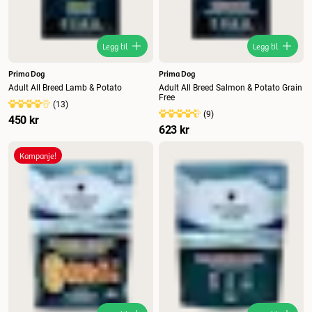
Legg til
Legg til
Prima Dog
Prima Dog
Adult All Breed Lamb & Potato
Adult All Breed Salmon & Potato Grain
Free
(
13
)
(
9
)
450 kr
623 kr
Kampanje!