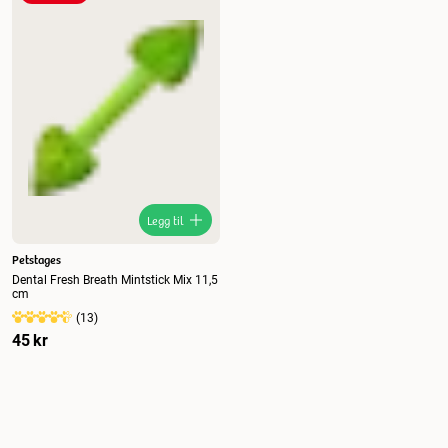
Nytt
Høyest pris
Lavest pris
Tilbud
Legg til
Petstages
Dental Fresh Breath Mintstick Mix 11,5
cm
(
13
)
45 kr