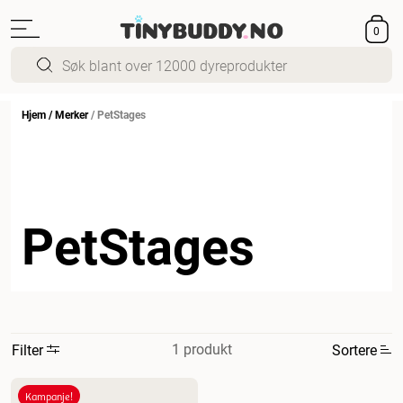
0
Hjem
/
Merker
/
PetStages
PetStages
1 produkt
Filter
Sortere
Mest relevant
Kampanje!