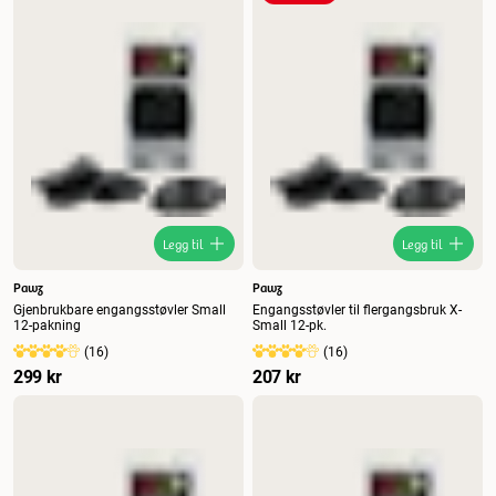
Nytt
Høyest pris
Lavest pris
Tilbud
Legg til
Legg til
Pawz
Pawz
Gjenbrukbare engangsstøvler Small
Engangsstøvler til flergangsbruk X-
12-pakning
Small 12-pk.
(
16
)
(
16
)
299 kr
207 kr