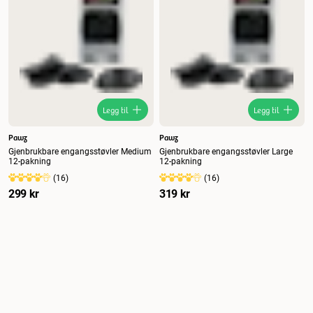
Legg til
Legg til
Pawz
Pawz
Gjenbrukbare engangsstøvler Medium
Gjenbrukbare engangsstøvler Large
12-pakning
12-pakning
(
16
)
(
16
)
299 kr
319 kr