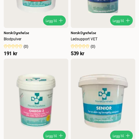
Legg til
Legg til
Norsk Dyrehelse
Norsk Dyrehelse
Blodpulver
Ledsupport VET
(
0
)
(
0
)
191 kr
539 kr
Legg til
Legg til