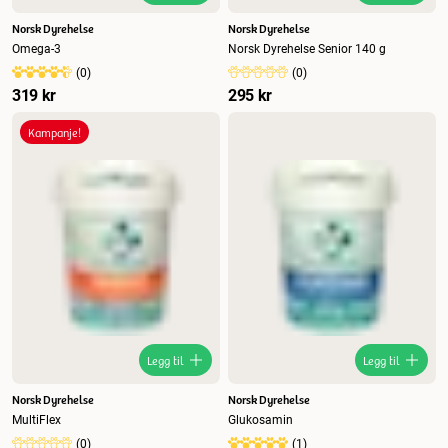
Norsk Dyrehelse
Norsk Dyrehelse
Omega-3
Norsk Dyrehelse Senior 140 g
(
0
)
(
0
)
319 kr
295 kr
Kampanje!
Legg til
Legg til
Norsk Dyrehelse
Norsk Dyrehelse
MultiFlex
Glukosamin
(
0
)
(
1
)