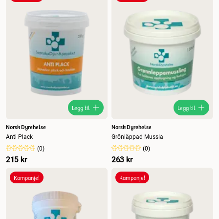
Nytt
Høyest pris
Lavest pris
Tilbud
Legg til
Legg til
Norsk Dyrehelse
Norsk Dyrehelse
Anti Plack
Grönläppad Mussla
(
0
)
(
0
)
215 kr
263 kr
Kampanje!
Kampanje!