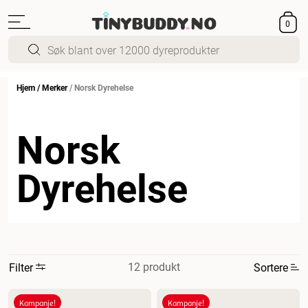
0
Hjem
/
Merker
/
Norsk Dyrehelse
Norsk
Dyrehelse
12 produkt
Filter
Sortere
Mest relevant
Kampanje!
Kampanje!