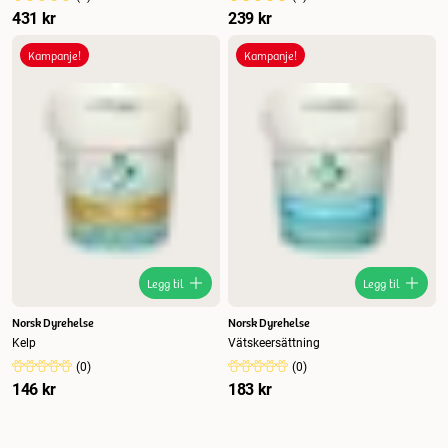
431 kr
239 kr
Kampanje!
Kampanje!
Legg til
Legg til
Norsk Dyrehelse
Norsk Dyrehelse
Kelp
Vätskeersättning
(
0
)
(
0
)
146 kr
183 kr