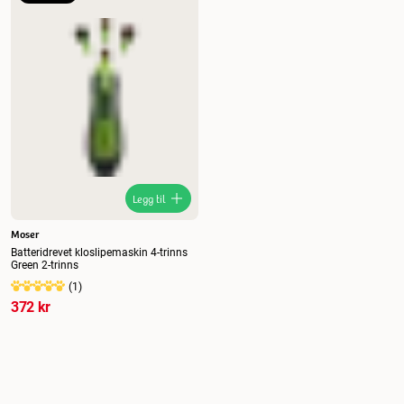
Nytt
Høyest pris
Lavest pris
Tilbud
Legg til
Moser
Batteridrevet kloslipemaskin 4-trinns
Green 2-trinns
(
1
)
372 kr