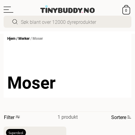
0
Hjem
/
Merker
/
Moser
Moser
1 produkt
Filter
Sortere
Mest relevant
Superdeal