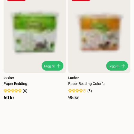
Nytt
Høyest pris
Lavest pris
Tilbud
Legg til
Legg til
Luxber
Luxber
Paper Bedding
Paper Bedding Colorful
(
6
)
(
5
)
60 kr
95 kr