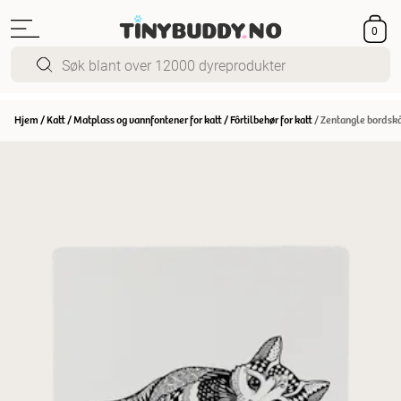
0
Hjem
/
Katt
/
Matplass og vannfontener for katt
/
Fôrtilbehør for katt
/
Zentangle bordskå