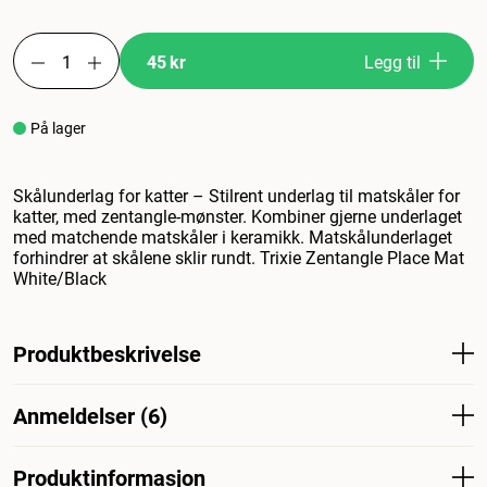
45 kr
Legg til
På lager
Skålunderlag for katter – Stilrent underlag til matskåler for
katter, med zentangle-mønster. Kombiner gjerne underlaget
med matchende matskåler i keramikk. Matskålunderlaget
forhindrer at skålene sklir rundt. Trixie Zentangle Place Mat
White/Black
Produktbeskrivelse
Underlegg til matskål for katter - Stilig underlegg til
Anmeldelser (6)
matskål for katter med zentangle-mønster. Kombiner
underlaget med matchende matskåler i keramikk. Matten
forhindrer at matskålene sklir rundt. Trixie Zentangle
Produktinformasjon
Hva synes andre kunder