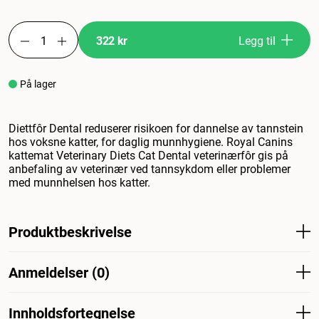
322 kr
Legg til
På lager
Diettfôr Dental reduserer risikoen for dannelse av tannstein
hos voksne katter, for daglig munnhygiene. Royal Canins
kattemat Veterinary Diets Cat Dental veterinærfôr gis på
anbefaling av veterinær ved tannsykdom eller problemer
med munnhelsen hos katter.
Produktbeskrivelse
Dietary Diets Dental reduserer risikoen for
Anmeldelser (0)
tannsteinsdannelse hos voksne katter ved daglig
munnhygiene. Royal Canins Veterinary Diets Cat Dental
veterinærfôr gis etter anbefaling fra veterinær ved
Innholdsfortegnelse