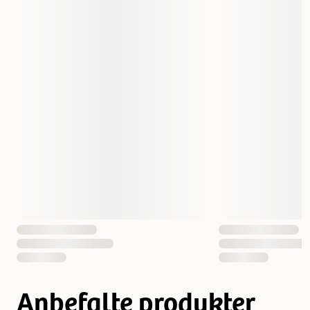
Størrelse
1,5 kg
Fôrtype
Tørrfôr
Vekt
1500 gram
Antall i pakken
1 st
EAN nummer
3182550722308
Anbefalte produkter