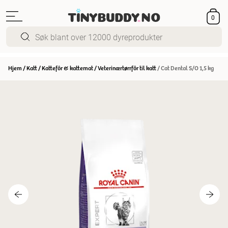
0
Hjem
/
Katt
/
Kattefôr & kattemat
/
Veterinærtørrfôr til katt
/
Cat Dental S/O 1,5 kg