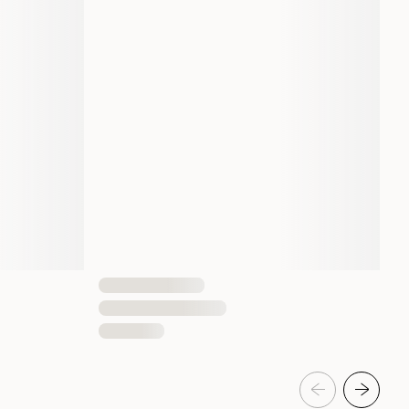
Vanlig
12 st
9003579000359