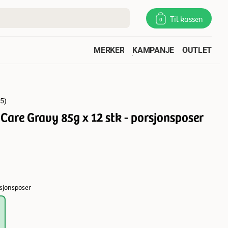
Til kassen
0
MERKER
KAMPANJE
OUTLET
5
)
 Care Gravy 85g x 12 stk - porsjonsposer
rsjonsposer