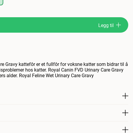
Legg til
 Gravy kattefôr er et fullfôr for voksne katter som bidrar til å
eisproblemer hos katter. Royal Canin FVD Urinary Care Gravy
rs alder. Royal Feline Wet Urinary Care Gravy
t katten din tisser mye oftere enn vanlig og tar mindre hensyn
te eller i kattedoen), kan det være et tegn på at kattens urinveier
e. Selv om du ikke har lagt merke til noe uvanlig ved kattens
verdt å ta kontakt med veterinæren. Ikke alle helseproblemer er