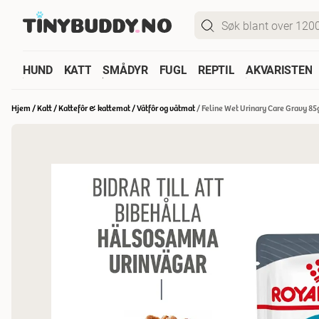
HUND
KATT
SMÅDYR
FUGL
REPTIL
AKVARISTEN
Hjem
/
Katt
/
Kattefôr & kattemat
/
Våtfôr og våtmat
/
Feline Wet Urinary Care Gravy 85g