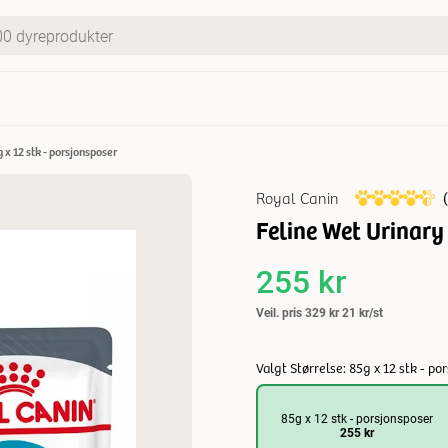
 x 12 stk - porsjonsposer
Royal Canin
(
Feline Wet Urinary
255 kr
Veil. pris
329 kr
21 kr/st
Valgt Størrelse: 85g x 12 stk - po
85g x 12 stk - porsjonsposer
255 kr