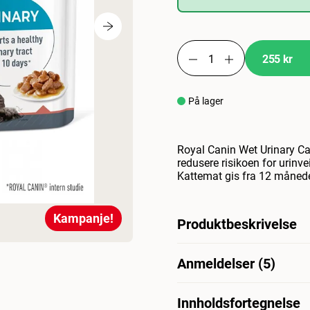
255 kr
På lager
Royal Canin Wet Urinary Care
redusere risikoen for urinv
Kattemat gis fra 12 månede
Kampanje!
Produktbeskrivelse
Hvis du har lagt merke til a
Anmeldelser (5)
til hvor den tisser (f.eks. u
er i ferd med å bli dårliger
toalettvaner, er det alltid 
Innholdsfortegnelse
Hva synes andre kunder