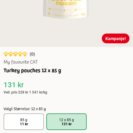
Kampanje!
(
0
)
My favourite CAT
Turkey pouches 12 x 85 g
131 kr
Veil. pris
228 kr
1 541 kr/kg
Valgt Størrelse: 12 x 85 g
85 g
12 x 85 g
11 kr
131 kr