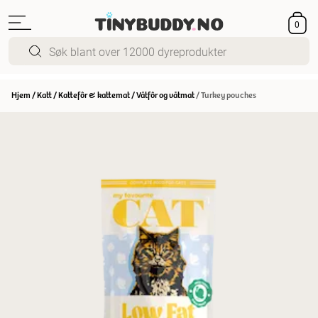
0
Hjem
/
Katt
/
Kattefôr & kattemat
/
Våtfôr og våtmat
/
Turkey pouches