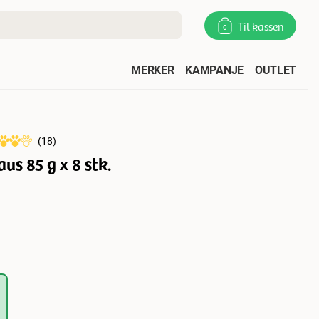
Til kassen
0
MERKER
KAMPANJE
OUTLET
(
18
)
saus 85 g x 8 stk.