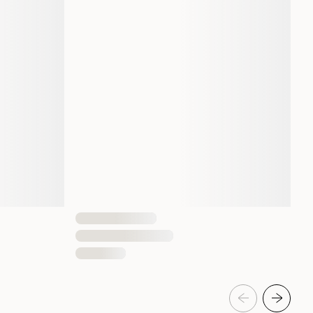
680 gram
3222270552745