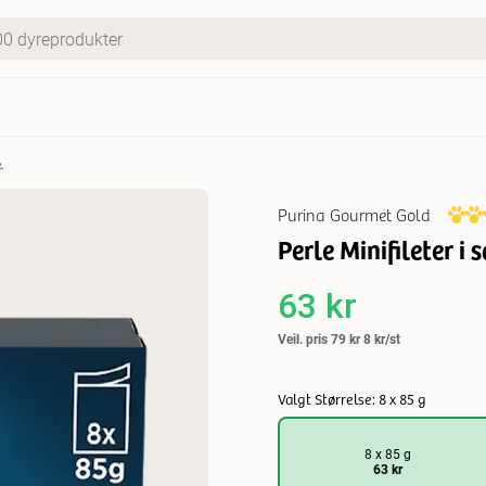
.
Purina Gourmet Gold
Perle Minifileter i 
63 kr
Veil. pris
79 kr
8 kr/st
Valgt Størrelse: 8 x 85 g
8 x 85 g
63 kr