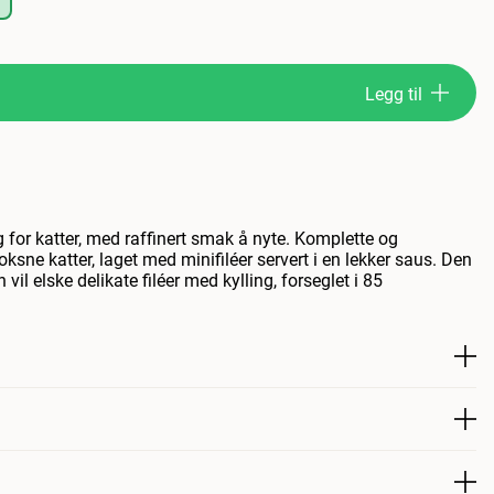
Legg til
g for katter, med raffinert smak å nyte. Komplette og
oksne katter, laget med minifiléer servert i en lekker saus. Den
il elske delikate filéer med kylling, forseglet i 85
ng for katter med en raffinert smak å glede seg over. Komplette
r voksne katter med minifileter servert i en deilig saus. Den
lske de delikate kyllingfiletene i porsjonsposer på 85 g som
skt og velsmakende. Prøv den uimotståelige kombinasjonen av