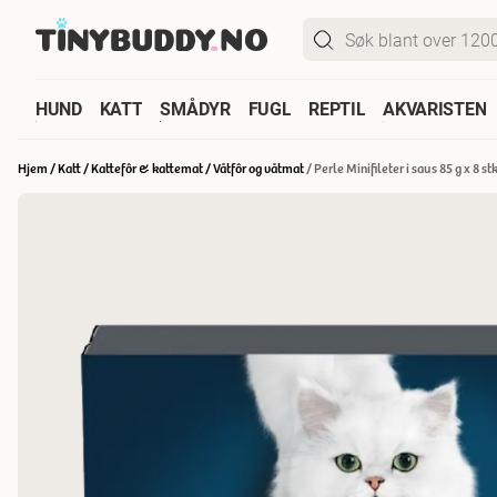
HUND
KATT
SMÅDYR
FUGL
REPTIL
AKVARISTEN
Hjem
/
Katt
/
Kattefôr & kattemat
/
Våtfôr og våtmat
/
Perle Minifileter i saus 85 g x 8 stk