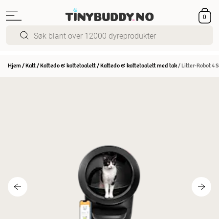
0
Hjem
/
Katt
/
Kattedo & kattetoalett
/
Kattedo & kattetoalett med tak
/
Litter-Robot 4 