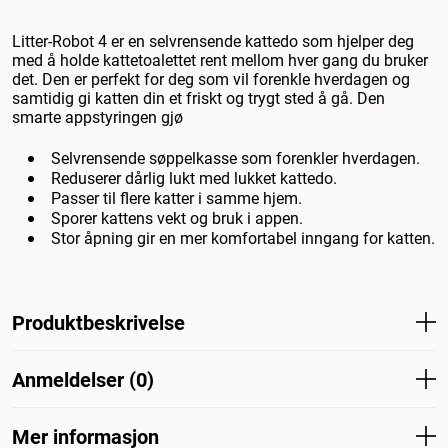
Litter-Robot 4 er en selvrensende kattedo som hjelper deg
med å holde kattetoalettet rent mellom hver gang du bruker
det. Den er perfekt for deg som vil forenkle hverdagen og
samtidig gi katten din et friskt og trygt sted å gå. Den
smarte appstyringen gjø
Selvrensende søppelkasse som forenkler hverdagen.
Reduserer dårlig lukt med lukket kattedo.
Passer til flere katter i samme hjem.
Sporer kattens vekt og bruk i appen.
Stor åpning gir en mer komfortabel inngang for katten.
Produktbeskrivelse
Si farvel til daglig rengjøring! Whisker Litter-Robot 4 er
Anmeldelser (0)
den nyeste generasjonen selvrensende kattedo som gjør
kattelivet enklere - både for deg og katten din. Den
roterende trommelen siler automatisk ut klumper etter
Mer informasjon